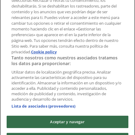
aplicación?
seleccionas Rechazar o retiras tu consentimiento, los
deshabilitarás. Si se deshabilitan los rastreadores, parte del
contenido y los anuncios que ves podrían dejar de ser
Índices
relevantes para ti. Puedes volver a acceder a este menú para
cambiar tus opciones o retirar el consentimiento en cualquier
momento haciendo clic en el enlace «Gestionar las
preferencias» que aparece en el en la parte inferior de la
Marcas
página web. Tus opciones tendrán efecto dentro de nuestro
Marcas locales
Sitio web. Para saber más, consulta nuestra política de
Negocios
privacidad.
Cookie policy
Tanto nosotros como nuestros asociados tratamos
Negocios cercanos
los datos para proporcionar:
Productos
Productos locales
Utilizar datos de localización geográfica precisa. Analizar
activamente las características del dispositivo para su
Ciudades
identificación. Almacenar la información en un dispositivo y/o
acceder a ella. Publicidad y contenido personalizados,
Descargar la APP Tiendeo
medición de publicidad y contenido, investigación de
audiencia y desarrollo de servicios.
Lista de asociados (proveedores)
Aceptar y navegar