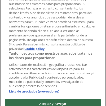
¿Encontraste un problema en la web o en la
nuestros socios tratamos datos para proporcionar». Si
aplicación?
seleccionas Rechazar o retiras tu consentimiento, los
deshabilitarás. Si se deshabilitan los rastreadores, parte del
contenido y los anuncios que ves podrían dejar de ser
Índices
relevantes para ti. Puedes volver a acceder a este menú para
cambiar tus opciones o retirar el consentimiento en cualquier
momento haciendo clic en el enlace «Gestionar las
preferencias» que aparece en el en la parte inferior de la
Marcas
página web. Tus opciones tendrán efecto dentro de nuestro
Marcas locales
Sitio web. Para saber más, consulta nuestra política de
Negocios
privacidad.
Cookie policy
Tanto nosotros como nuestros asociados tratamos
Negocios cercanos
los datos para proporcionar:
Productos
Productos locales
Utilizar datos de localización geográfica precisa. Analizar
activamente las características del dispositivo para su
Ciudades
identificación. Almacenar la información en un dispositivo y/o
acceder a ella. Publicidad y contenido personalizados,
Descargar la APP Tiendeo
medición de publicidad y contenido, investigación de
audiencia y desarrollo de servicios.
Lista de asociados (proveedores)
Aceptar y navegar