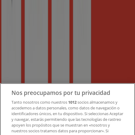
tecnológica que está reinventando las compras locales
en todo el mundo.
Tiendeo
¿Qué hacemos?
Soluciones para empresas
Noticias y prensa
Trabaja con nosotros
Contacto
Nos preocupamos por tu privacidad
Tanto nosotros como nuestros
1012
socios almacenamos y
accedemos a datos personales, como datos de navegación o
Contacto comercial y de marketing
identificadores únicos, en tu dispositivo. Si seleccionas Aceptar
Tienda mal colocada en el mapa
y navegar, estarás permitiendo que las tecnologías de rastreo
Notificar un folleto
apoyen los propósitos que se muestran en «nosotros y
¿Encontraste un problema en la web o en la
nuestros socios tratamos datos para proporcionar». Si