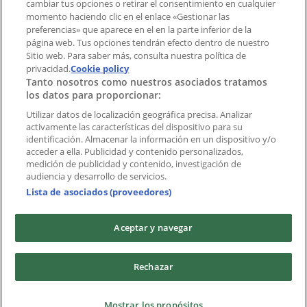
cambiar tus opciones o retirar el consentimiento en cualquier
momento haciendo clic en el enlace «Gestionar las
preferencias» que aparece en el en la parte inferior de la
Marcas
página web. Tus opciones tendrán efecto dentro de nuestro
Marcas locales
Sitio web. Para saber más, consulta nuestra política de
Negocios
privacidad.
Cookie policy
Tanto nosotros como nuestros asociados tratamos
Negocios cercanos
los datos para proporcionar:
Productos
Productos locales
Utilizar datos de localización geográfica precisa. Analizar
activamente las características del dispositivo para su
Ciudades
identificación. Almacenar la información en un dispositivo y/o
acceder a ella. Publicidad y contenido personalizados,
Descargar la APP Tiendeo
medición de publicidad y contenido, investigación de
audiencia y desarrollo de servicios.
Lista de asociados (proveedores)
Aceptar y navegar
Copyright © Tiendeo ® 2026 · Shopfully Marketing S.L.U. –
Rechazar
Palau de Mar – 08039 Barcelona, Spain
Términos y condiciones
Política de privacidad
Mostrar los propósitos