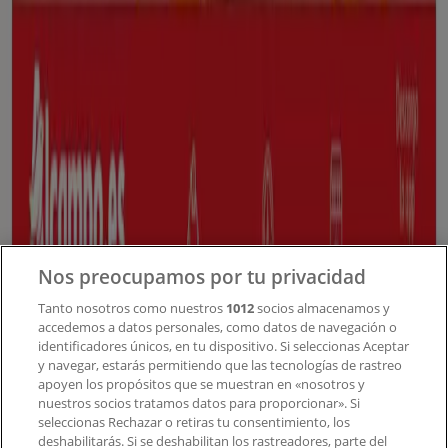
en todo el mundo.
Tiendeo
¿Qué hacemos?
Soluciones para empresas
Noticias y prensa
Trabaja con nosotros
Contacto
Nos preocupamos por tu privacidad
Tanto nosotros como nuestros
1012
socios almacenamos y
accedemos a datos personales, como datos de navegación o
Contacto comercial y de marketing
identificadores únicos, en tu dispositivo. Si seleccionas Aceptar
Tienda mal colocada en el mapa
y navegar, estarás permitiendo que las tecnologías de rastreo
Notificar un folleto
apoyen los propósitos que se muestran en «nosotros y
¿Encontraste un problema en la web o en la
nuestros socios tratamos datos para proporcionar». Si
aplicación?
seleccionas Rechazar o retiras tu consentimiento, los
deshabilitarás. Si se deshabilitan los rastreadores, parte del