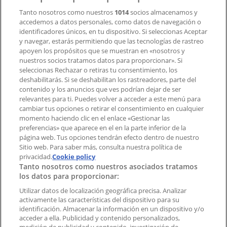
Tanto nosotros como nuestros
1014
socios almacenamos y
accedemos a datos personales, como datos de navegación o
Contacto comercial y de marketing
identificadores únicos, en tu dispositivo. Si seleccionas Aceptar
Tienda mal colocada en el mapa
y navegar, estarás permitiendo que las tecnologías de rastreo
Notificar un folleto
apoyen los propósitos que se muestran en «nosotros y
¿Encontraste un problema en la web o en la
nuestros socios tratamos datos para proporcionar». Si
aplicación?
seleccionas Rechazar o retiras tu consentimiento, los
deshabilitarás. Si se deshabilitan los rastreadores, parte del
contenido y los anuncios que ves podrían dejar de ser
Índices
relevantes para ti. Puedes volver a acceder a este menú para
cambiar tus opciones o retirar el consentimiento en cualquier
momento haciendo clic en el enlace «Gestionar las
preferencias» que aparece en el en la parte inferior de la
Marcas
página web. Tus opciones tendrán efecto dentro de nuestro
Marcas locales
Sitio web. Para saber más, consulta nuestra política de
Negocios
privacidad.
Cookie policy
Tanto nosotros como nuestros asociados tratamos
Negocios cercanos
los datos para proporcionar:
Productos
Productos locales
Utilizar datos de localización geográfica precisa. Analizar
activamente las características del dispositivo para su
Ciudades
identificación. Almacenar la información en un dispositivo y/o
acceder a ella. Publicidad y contenido personalizados,
Descargar la APP Tiendeo