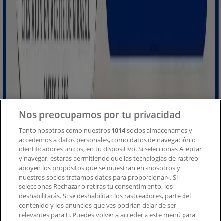
Tiendeo
¿Qué hacemos?
Soluciones para empresas
Noticias y prensa
Trabaja con nosotros
Contacto
Nos preocupamos por tu privacidad
Tanto nosotros como nuestros
1014
socios almacenamos y
accedemos a datos personales, como datos de navegación o
Contacto comercial y de marketing
identificadores únicos, en tu dispositivo. Si seleccionas Aceptar
Tienda mal colocada en el mapa
y navegar, estarás permitiendo que las tecnologías de rastreo
Notificar un folleto
apoyen los propósitos que se muestran en «nosotros y
¿Encontraste un problema en la web o en la
nuestros socios tratamos datos para proporcionar». Si
aplicación?
seleccionas Rechazar o retiras tu consentimiento, los
deshabilitarás. Si se deshabilitan los rastreadores, parte del
contenido y los anuncios que ves podrían dejar de ser
Índices
relevantes para ti. Puedes volver a acceder a este menú para