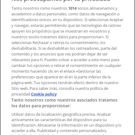
Tanto nosotros como nuestros
1014
socios almacenamos y
accedemos a datos personales, como datos de navegación o
Contacto comercial y de marketing
identificadores únicos, en tu dispositivo. Si seleccionas Aceptar
Tienda mal colocada en el mapa
y navegar, estarás permitiendo que las tecnologías de rastreo
Notificar un folleto
apoyen los propósitos que se muestran en «nosotros y
¿Encontraste un problema en la web o en la
nuestros socios tratamos datos para proporcionar». Si
aplicación?
seleccionas Rechazar o retiras tu consentimiento, los
deshabilitarás. Si se deshabilitan los rastreadores, parte del
contenido y los anuncios que ves podrían dejar de ser
Índices
relevantes para ti. Puedes volver a acceder a este menú para
cambiar tus opciones o retirar el consentimiento en cualquier
momento haciendo clic en el enlace «Gestionar las
preferencias» que aparece en el en la parte inferior de la
Marcas
página web. Tus opciones tendrán efecto dentro de nuestro
Marcas locales
Sitio web. Para saber más, consulta nuestra política de
Negocios
privacidad.
Cookie policy
Tanto nosotros como nuestros asociados tratamos
Negocios cercanos
los datos para proporcionar:
Productos
Productos locales
Utilizar datos de localización geográfica precisa. Analizar
activamente las características del dispositivo para su
Ciudades
identificación. Almacenar la información en un dispositivo y/o
acceder a ella. Publicidad y contenido personalizados,
Descargar la APP Tiendeo