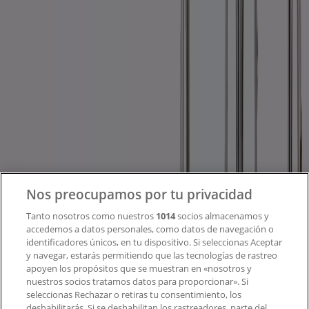
en todo el mundo.
Tiendeo
¿Qué hacemos?
Soluciones para empresas
Noticias y prensa
Trabaja con nosotros
Contacto
Nos preocupamos por tu privacidad
Tanto nosotros como nuestros
1014
socios almacenamos y
accedemos a datos personales, como datos de navegación o
Contacto comercial y de marketing
identificadores únicos, en tu dispositivo. Si seleccionas Aceptar
Tienda mal colocada en el mapa
y navegar, estarás permitiendo que las tecnologías de rastreo
Notificar un folleto
apoyen los propósitos que se muestran en «nosotros y
¿Encontraste un problema en la web o en la
nuestros socios tratamos datos para proporcionar». Si
aplicación?
seleccionas Rechazar o retiras tu consentimiento, los
deshabilitarás. Si se deshabilitan los rastreadores, parte del