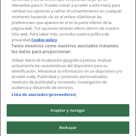
Índices
relevantes para ti. Puedes volver a acceder a este menú para
cambiar tus opciones o retirar el consentimiento en cualquier
momento haciendo clic en el enlace «Gestionar las
preferencias» que aparece en el en la parte inferior de la
Marcas
página web. Tus opciones tendrán efecto dentro de nuestro
Marcas locales
Sitio web. Para saber más, consulta nuestra política de
Negocios
privacidad.
Cookie policy
Tanto nosotros como nuestros asociados tratamos
Negocios cercanos
los datos para proporcionar:
Productos
Productos locales
Utilizar datos de localización geográfica precisa. Analizar
activamente las características del dispositivo para su
Ciudades
identificación. Almacenar la información en un dispositivo y/o
acceder a ella. Publicidad y contenido personalizados,
Descargar la APP Tiendeo
medición de publicidad y contenido, investigación de
audiencia y desarrollo de servicios.
Lista de asociados (proveedores)
Aceptar y navegar
Copyright © Tiendeo ® 2026 · Shopfully Marketing S.L.U. –
Rechazar
Palau de Mar – 08039 Barcelona, Spain