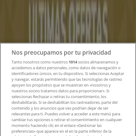
Tiendeo
¿Qué hacemos?
Soluciones para empresas
Noticias y prensa
Trabaja con nosotros
Nos preocupamos por tu privacidad
Tanto nosotros como nuestros
1014
socios almacenamos y
accedemos a datos personales, como datos de navegación o
Contacto
identificadores únicos, en tu dispositivo. Si seleccionas Aceptar
y navegar, estarás permitiendo que las tecnologías de rastreo
apoyen los propósitos que se muestran en «nosotros y
Contacto comercial y de marketing
nuestros socios tratamos datos para proporcionar». Si
Tienda mal colocada en el mapa
seleccionas Rechazar o retiras tu consentimiento, los
deshabilitarás. Si se deshabilitan los rastreadores, parte del
Notificar un folleto
contenido y los anuncios que ves podrían dejar de ser
¿Encontraste un problema en la web o en la
relevantes para ti. Puedes volver a acceder a este menú para
aplicación?
cambiar tus opciones o retirar el consentimiento en cualquier
momento haciendo clic en el enlace «Gestionar las
preferencias» que aparece en el en la parte inferior de la
Índices