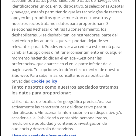
accedemos a datos personales, como datos de navegación o
Contacto comercial y de marketing
identificadores únicos, en tu dispositivo. Si seleccionas Aceptar
Tienda mal colocada en el mapa
y navegar, estarás permitiendo que las tecnologías de rastreo
Notificar un folleto
apoyen los propósitos que se muestran en «nosotros y
¿Encontraste un problema en la web o en la
nuestros socios tratamos datos para proporcionar». Si
aplicación?
seleccionas Rechazar o retiras tu consentimiento, los
deshabilitarás. Si se deshabilitan los rastreadores, parte del
contenido y los anuncios que ves podrían dejar de ser
Índices
relevantes para ti. Puedes volver a acceder a este menú para
cambiar tus opciones o retirar el consentimiento en cualquier
momento haciendo clic en el enlace «Gestionar las
preferencias» que aparece en el en la parte inferior de la
Marcas
página web. Tus opciones tendrán efecto dentro de nuestro
Marcas locales
Sitio web. Para saber más, consulta nuestra política de
Negocios
privacidad.
Cookie policy
Tanto nosotros como nuestros asociados tratamos
Negocios cercanos
los datos para proporcionar:
Productos
Productos locales
Utilizar datos de localización geográfica precisa. Analizar
activamente las características del dispositivo para su
Ciudades
identificación. Almacenar la información en un dispositivo y/o
acceder a ella. Publicidad y contenido personalizados,
Descargar la APP Tiendeo
medición de publicidad y contenido, investigación de
audiencia y desarrollo de servicios.
Lista de asociados (proveedores)