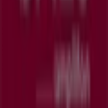
catálogos de
GAES
, donde podrás descubrir las
promociones más recientes y aprovechar grandes
descuentos en productos de
Salud y Ópticas
para tus
compras en
Beasain
.
No pierdas la oportunidad de visitar la tienda de
GAES
en
C. Mayor,46 Bajos
para disfrutar de una experiencia
de compra completa. Te invitamos a explorar las
promociones que tenemos para ti este
agosto
y
mantenerte informado de las mejores ofertas de
GAES
en
Beasain
. ¡Visítanos y empieza a ahorrar hoy mismo!
Más información de GAES
Ver otras tiendas de GAES en
Beasain
Publicidad