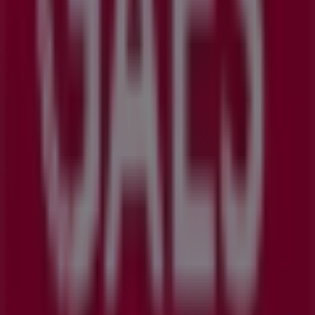
Otros negocios de Salud y Ópticas
en Beasain
GAES
Bienvenido a la tienda de
GAES
en Tiendeo, donde
podrás descubrir las mejores
ofertas
,
promociones
y
catálogos
de esta destacada marca del sector de
Salud
y Ópticas
. Nuestra tienda física está ubicada en
C.
Mayor,46 Bajos
,
Beasain
, y en ella encontrarás una
amplia gama de productos de calidad que te permitirán
ahorrar durante todo el
agosto de 2026
.
En Tiendeo te ofrecemos toda la información actualizada
sobre
GAES
, como los horarios de apertura, las ofertas
exclusivas y la ubicación exacta de la tienda en
C.
Mayor,46 Bajos
. Además, tendrás acceso a los últimos