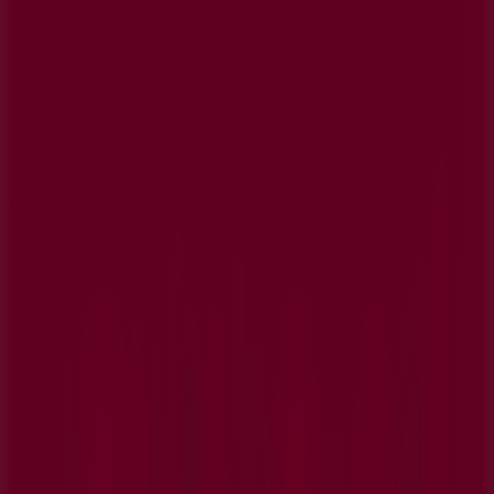
Tiendas más cercanas
GAES
Avda Navarra 13, Beasain
573 m
Cerrado