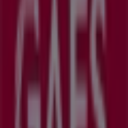
GAES
C Areizaga 4, Urretxu
10.9 km
Cerrado
GAES
C San Francisco 23, Tolosa
13.7 km
Cerrado