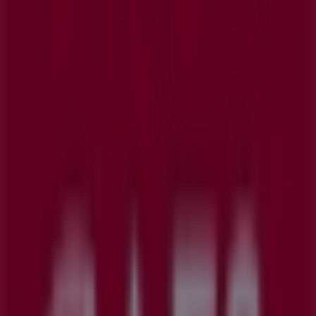
GAES
C. Mayor,46 Bajos, Beasain
573 m
GAES
C Jm Barandiaran Enparantza S/N, Ordizia
1.6 km