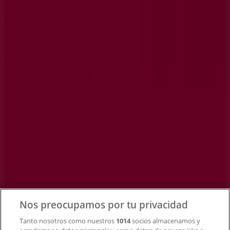
Tiendeo forma parte de Shopfully, la empresa
tecnológica que está reinventando las compras locales
en todo el mundo.
Tiendeo
¿Qué hacemos?
Soluciones para empresas
Noticias y prensa
Trabaja con nosotros
Contacto
Nos preocupamos por tu privacidad
Tanto nosotros como nuestros
1014
socios almacenamos y