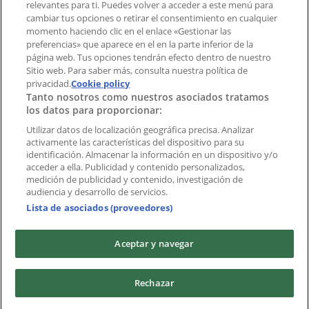
Índices
relevantes para ti. Puedes volver a acceder a este menú para
cambiar tus opciones o retirar el consentimiento en cualquier
momento haciendo clic en el enlace «Gestionar las
preferencias» que aparece en el en la parte inferior de la
Marcas
página web. Tus opciones tendrán efecto dentro de nuestro
Marcas locales
Sitio web. Para saber más, consulta nuestra política de
Negocios
privacidad.
Cookie policy
Tanto nosotros como nuestros asociados tratamos
Negocios cercanos
los datos para proporcionar:
Productos
Productos locales
Utilizar datos de localización geográfica precisa. Analizar
activamente las características del dispositivo para su
Ciudades
identificación. Almacenar la información en un dispositivo y/o
acceder a ella. Publicidad y contenido personalizados,
Descargar la APP Tiendeo
medición de publicidad y contenido, investigación de
audiencia y desarrollo de servicios.
Lista de asociados (proveedores)
Aceptar y navegar
Copyright © Tiendeo ® 2026 · Shopfully Marketing S.L.U. –
Rechazar
Palau de Mar – 08039 Barcelona, Spain