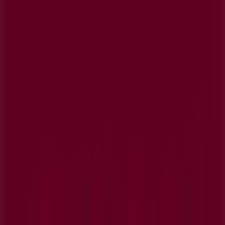
Tiendas más cercanas
GAES
Avda Universidad 15, Leganés
236 m