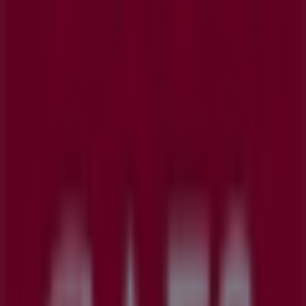
Cerrado
GAES
Calle Juan Muñoz 30, Leganés
283 m
GAES
Madrid 65, Getafe
3.7 km