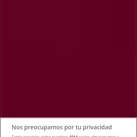
Tiendeo forma parte de Shopfully, la empresa
tecnológica que está reinventando las compras locales
en todo el mundo.
Tiendeo
¿Qué hacemos?
Soluciones para empresas
Noticias y prensa
Trabaja con nosotros
Contacto
Nos preocupamos por tu privacidad
Tanto nosotros como nuestros
1014
socios almacenamos y