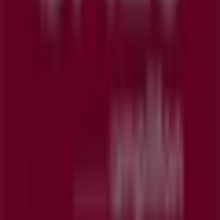
catálogos de
GAES
, donde podrás descubrir las
promociones más recientes y aprovechar grandes
descuentos en productos de
Salud y Ópticas
para tus
compras en
Leganés
.
No pierdas la oportunidad de visitar la tienda de
GAES
en
Calle Juan Muñoz 30
para disfrutar de una
experiencia de compra completa. Te invitamos a
explorar las promociones que tenemos para ti este
agosto
y mantenerte informado de las mejores ofertas
de
GAES
en
Leganés
. ¡Visítanos y empieza a ahorrar hoy
mismo!
Más información de GAES
Ver otras tiendas de GAES en
Leganés
Publicidad