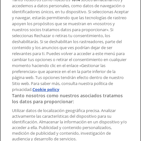
accedemos a datos personales, como datos de navegación o
Contacto comercial y de marketing
identificadores únicos, en tu dispositivo. Si seleccionas Aceptar
Tienda mal colocada en el mapa
y navegar, estarás permitiendo que las tecnologías de rastreo
Notificar un folleto
apoyen los propósitos que se muestran en «nosotros y
¿Encontraste un problema en la web o en la
nuestros socios tratamos datos para proporcionar». Si
aplicación?
seleccionas Rechazar o retiras tu consentimiento, los
deshabilitarás. Si se deshabilitan los rastreadores, parte del
contenido y los anuncios que ves podrían dejar de ser
Índices
relevantes para ti. Puedes volver a acceder a este menú para
cambiar tus opciones o retirar el consentimiento en cualquier
momento haciendo clic en el enlace «Gestionar las
preferencias» que aparece en el en la parte inferior de la
Marcas
página web. Tus opciones tendrán efecto dentro de nuestro
Marcas locales
Sitio web. Para saber más, consulta nuestra política de
Negocios
privacidad.
Cookie policy
Tanto nosotros como nuestros asociados tratamos
Negocios cercanos
los datos para proporcionar:
Productos
Productos locales
Utilizar datos de localización geográfica precisa. Analizar
activamente las características del dispositivo para su
Ciudades
identificación. Almacenar la información en un dispositivo y/o
acceder a ella. Publicidad y contenido personalizados,
Descargar la APP Tiendeo
medición de publicidad y contenido, investigación de
audiencia y desarrollo de servicios.