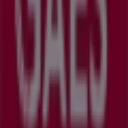
Otros negocios de Salud y Ópticas
en Leganés
GAES
Bienvenido a la tienda de
GAES
en Tiendeo, donde
podrás descubrir las mejores
ofertas
,
promociones
y
catálogos
de esta destacada marca del sector de
Salud
y Ópticas
. Nuestra tienda física está ubicada en
Calle
Juan Muñoz 30
,
Leganés
, y en ella encontrarás una
amplia gama de productos de calidad que te permitirán
ahorrar durante todo el
agosto de 2026
.
En Tiendeo te ofrecemos toda la información actualizada
sobre
GAES
, como los horarios de apertura, las ofertas
exclusivas y la ubicación exacta de la tienda en
Calle
Juan Muñoz 30
. Además, tendrás acceso a los últimos