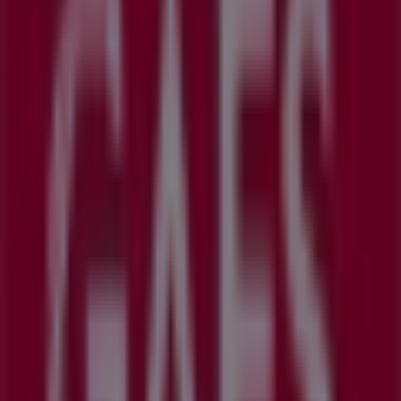
GAES
Avda. General Palacio, 14, Getafe
4.0 km
GAES
Ps Alberto Palacios 17, Madrid
4.8 km
Cerrado