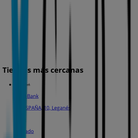
Tiendas más cercanas
CaixaBank
PL. ESPAÑA, 10, Leganés
75 m
Cerrado