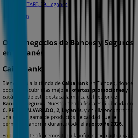
C. GETAFE, 29, Leganés
421 m
Otros negocios de Bancos y Seguros
en Leganés
CaixaBank
Bienvenido a la tienda de
CaixaBank
en Tiendeo, donde
podrás descubrir las mejores
ofertas
,
promociones
y
catálogos
de esta destacada marca del sector de
Bancos y Seguros
. Nuestra tienda física está ubicada en
C. PEDRO ALVARADO, 2
,
Leganés
, y en ella encontrarás
una amplia gama de productos de calidad que te
permitirán ahorrar durante todo el
agosto de 2026
.
En Tiendeo te ofrecemos toda la información actualizada