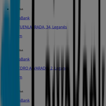
CaixaBank
AV. FUENLABRADA, 34, Leganés
255 m
CaixaBank
C. PEDRO ALVARADO, 2, Leganés
409 m
CaixaBank