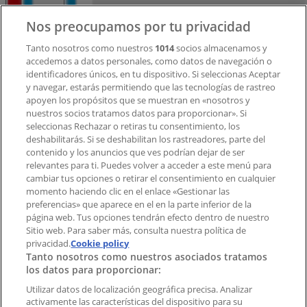
Contacto
Nos preocupamos por tu privacidad
Tanto nosotros como nuestros
1014
socios almacenamos y
accedemos a datos personales, como datos de navegación o
Contacto comercial y de marketing
identificadores únicos, en tu dispositivo. Si seleccionas Aceptar
Tienda mal colocada en el mapa
y navegar, estarás permitiendo que las tecnologías de rastreo
Notificar un folleto
apoyen los propósitos que se muestran en «nosotros y
¿Encontraste un problema en la web o en la
nuestros socios tratamos datos para proporcionar». Si
aplicación?
seleccionas Rechazar o retiras tu consentimiento, los
deshabilitarás. Si se deshabilitan los rastreadores, parte del
contenido y los anuncios que ves podrían dejar de ser
Índices
relevantes para ti. Puedes volver a acceder a este menú para
cambiar tus opciones o retirar el consentimiento en cualquier
momento haciendo clic en el enlace «Gestionar las
preferencias» que aparece en el en la parte inferior de la
Marcas
página web. Tus opciones tendrán efecto dentro de nuestro
Marcas locales
Sitio web. Para saber más, consulta nuestra política de
Negocios
privacidad.
Cookie policy
Tanto nosotros como nuestros asociados tratamos
Negocios cercanos
los datos para proporcionar:
Productos
Productos locales
Utilizar datos de localización geográfica precisa. Analizar
activamente las características del dispositivo para su
Ciudades