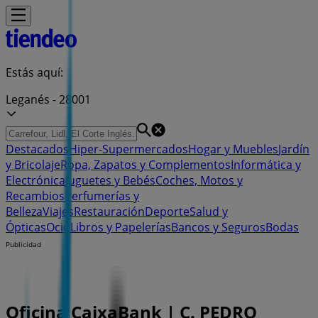
Estás aquí:
Leganés - 28001
Destacados
Hiper-Supermercados
Hogar y Muebles
Jardín
y Bricolaje
Ropa, Zapatos y Complementos
Informática y
Electrónica
Juguetes y Bebés
Coches, Motos y
Recambios
Perfumerías y
Belleza
Viajes
Restauración
Deporte
Salud y
Ópticas
Ocio
Libros y Papelerías
Bancos y Seguros
Bodas
Publicidad
Oficina CaixaBank | C. PEDRO