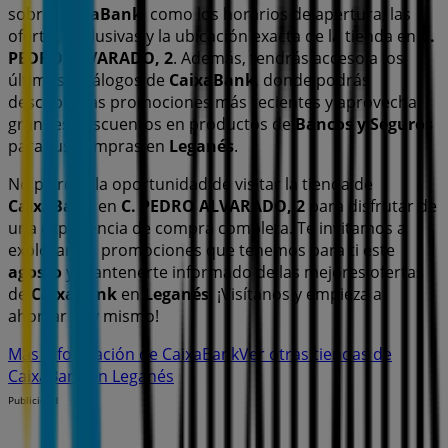
sobre
CaixaBank
, como los horarios de apertura, las
ofertas exclusivas y la ubicación exacta de la tienda en
C.
PEDRO ALVARADO, 2
. Además, tendrás acceso a los
últimos catálogos de
CaixaBank
, donde podrás
descubrir las promociones más recientes y aprovechar
grandes descuentos en productos de
Bancos y Seguros
para tus compras en
Leganés
.
No pierdas la oportunidad de visitar la tienda de
CaixaBank
en
C. PEDRO ALVARADO, 2
para disfrutar de
una experiencia de compra completa. Te invitamos a
explorar las promociones que tenemos para ti este
agosto
y mantenerte informado de las mejores ofertas
de
CaixaBank
en
Leganés
. ¡Visítanos y empieza a
ahorrar hoy mismo!
Más información de CaixaBank
Ver otras tiendas de
CaixaBank en Leganés
Publicidad