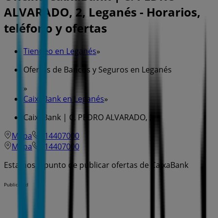
ALVARADO, 2, Leganés - Horarios,
teléfono y ofertas
Tiendeo en Leganés
»
Ofertas de Bancos y Seguros en Leganés
»
CaixaBank en Leganés
»
CaixaBank | C. PEDRO ALVARADO, 2
Mapa
914407000
Mapa
914407000
Estamos a punto de publicar ofertas de CaixaBank
Publicidad