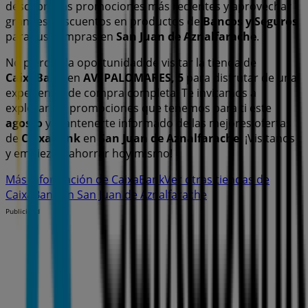
descubrir las promociones más recientes y aprovechar
grandes descuentos en productos de
Bancos y Seguros
para tus compras en
San Juan de Aznalfarache
.
No pierdas la oportunidad de visitar la tienda de
CaixaBank
en
AV. PALOMARES, 5
para disfrutar de una
experiencia de compra completa. Te invitamos a
explorar las promociones que tenemos para ti este
agosto
y mantenerte informado de las mejores ofertas
de
CaixaBank
en
San Juan de Aznalfarache
. ¡Visítanos
y empieza a ahorrar hoy mismo!
Más información de CaixaBank
Ver otras tiendas de
CaixaBank en San Juan de Aznalfarache
Publicidad