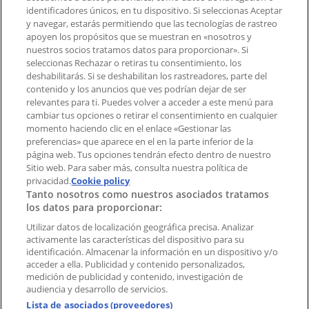
Contacto comercial y de marketing
identificadores únicos, en tu dispositivo. Si seleccionas Aceptar
Tienda mal colocada en el mapa
y navegar, estarás permitiendo que las tecnologías de rastreo
Notificar un folleto
apoyen los propósitos que se muestran en «nosotros y
¿Encontraste un problema en la web o en la
nuestros socios tratamos datos para proporcionar». Si
aplicación?
seleccionas Rechazar o retiras tu consentimiento, los
deshabilitarás. Si se deshabilitan los rastreadores, parte del
contenido y los anuncios que ves podrían dejar de ser
Índices
relevantes para ti. Puedes volver a acceder a este menú para
cambiar tus opciones o retirar el consentimiento en cualquier
momento haciendo clic en el enlace «Gestionar las
preferencias» que aparece en el en la parte inferior de la
Marcas
página web. Tus opciones tendrán efecto dentro de nuestro
Marcas locales
Sitio web. Para saber más, consulta nuestra política de
Negocios
privacidad.
Cookie policy
Tanto nosotros como nuestros asociados tratamos
Negocios cercanos
los datos para proporcionar:
Productos
Productos locales
Utilizar datos de localización geográfica precisa. Analizar
activamente las características del dispositivo para su
Ciudades
identificación. Almacenar la información en un dispositivo y/o
acceder a ella. Publicidad y contenido personalizados,
Descargar la APP Tiendeo
medición de publicidad y contenido, investigación de
audiencia y desarrollo de servicios.
Lista de asociados (proveedores)