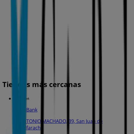
Tiendas más cercanas
CaixaBank
C. ANTONIO MACHADO, 39, San Juan de
Aznalfarache