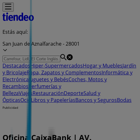
Estás aquí:
San Juan de Aznalfarache - 28001
Destacados
Hiper-Supermercados
Hogar y Muebles
Jardín
y Bricolaje
Ropa, Zapatos y Complementos
Informática y
Electrónica
Juguetes y Bebés
Coches, Motos y
Recambios
Perfumerías y
Belleza
Viajes
Restauración
Deporte
Salud y
Ópticas
Ocio
Libros y Papelerías
Bancos y Seguros
Bodas
Publicidad
Oficina CaixaBank | AV.