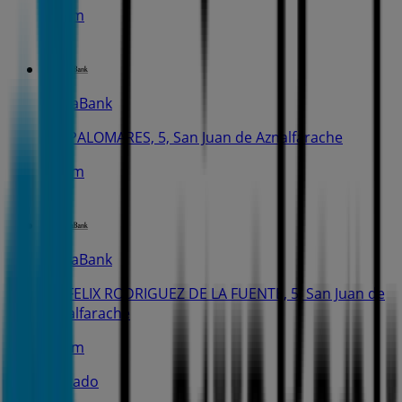
210 m
CaixaBank
AV. PALOMARES, 5, San Juan de Aznalfarache
618 m
CaixaBank
PL. FELIX RODRIGUEZ DE LA FUENTE, 5, San Juan de
Aznalfarache
733 m
Cerrado