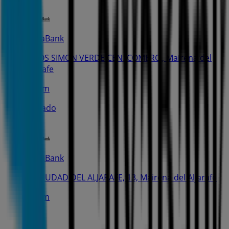
CaixaBank
ALTOS SIMON VERDE CEN. COMERC., Mairena del
Aljarafe
1.3 km
Cerrado
CaixaBank
BD CIUDAD DEL ALJARAFE, 13, Mairena del Aljarafe
1.7 km