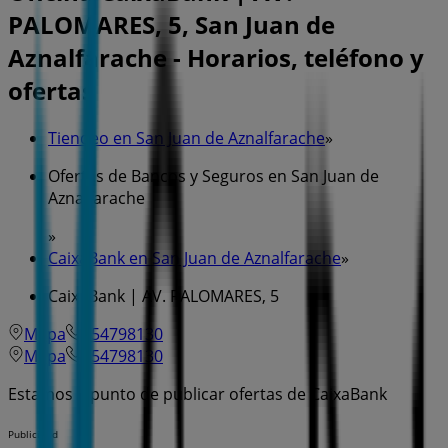
PALOMARES, 5, San Juan de
Aznalfarache - Horarios, teléfono y
ofertas
Tiendeo en San Juan de Aznalfarache
»
Ofertas de Bancos y Seguros en San Juan de
Aznalfarache
»
CaixaBank en San Juan de Aznalfarache
»
CaixaBank | AV. PALOMARES, 5
Mapa
954798130
Mapa
954798130
Estamos a punto de publicar ofertas de CaixaBank
Publicidad