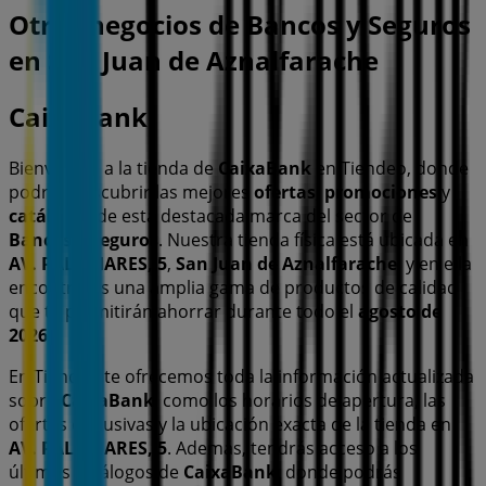
Otros negocios de Bancos y Seguros
en San Juan de Aznalfarache
CaixaBank
Bienvenido a la tienda de
CaixaBank
en Tiendeo, donde
podrás descubrir las mejores
ofertas
,
promociones
y
catálogos
de esta destacada marca del sector de
Bancos y Seguros
. Nuestra tienda física está ubicada en
AV. PALOMARES, 5
,
San Juan de Aznalfarache
, y en ella
encontrarás una amplia gama de productos de calidad
que te permitirán ahorrar durante todo el
agosto de
2026
.
En Tiendeo te ofrecemos toda la información actualizada
sobre
CaixaBank
, como los horarios de apertura, las
ofertas exclusivas y la ubicación exacta de la tienda en
AV. PALOMARES, 5
. Además, tendrás acceso a los
últimos catálogos de
CaixaBank
, donde podrás