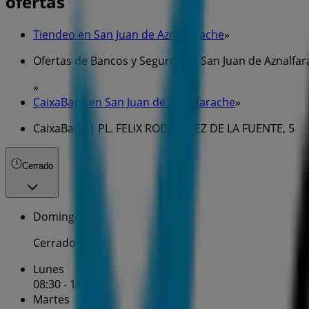
ofertas
Tiendeo en San Juan de Aznalfarache
»
Ofertas de Bancos y Seguros en San Juan de Aznalfa
»
CaixaBank en San Juan de Aznalfarache
»
CaixaBank | PL. FELIX RODRIGUEZ DE LA FUENTE, 5
Cerrado
Domingo
Cerrado
Lunes
08:30 - 18:30
Martes