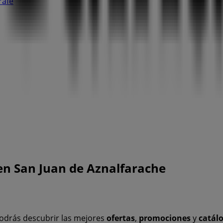
rafe
en San Juan de Aznalfarache
odrás descubrir las mejores
ofertas
,
promociones
y
catál