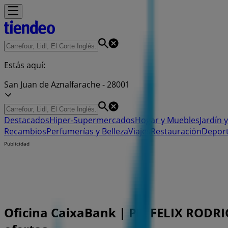
Estás aquí:
San Juan de Aznalfarache - 28001
Destacados
Hiper-Supermercados
Hogar y Muebles
Jardín y
Recambios
Perfumerías y Belleza
Viajes
Restauración
Depor
Publicidad
Oficina CaixaBank | PL. FELIX RODRIG