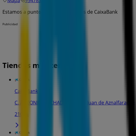
Mapa
954783385
Estamos a punto de publicar ofertas de CaixaBank
Publicidad
Tiendas más cercanas
CaixaBank
C. ANTONIO MACHADO, 39, San Juan de Aznalfarache
210 m