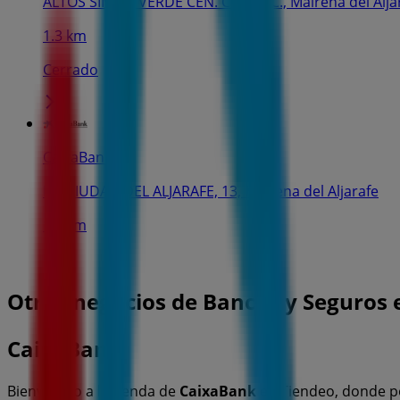
ALTOS SIMON VERDE CEN. COMERC., Mairena del Alja
1.3 km
Cerrado
CaixaBank
BD CIUDAD DEL ALJARAFE, 13, Mairena del Aljarafe
1.7 km
Otros negocios de Bancos y Seguros 
CaixaBank
Bienvenido a la tienda de
CaixaBank
en Tiendeo, donde p