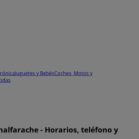
trónica
Juguetes y Bebés
Coches, Motos y
odas
alfarache - Horarios, teléfono y