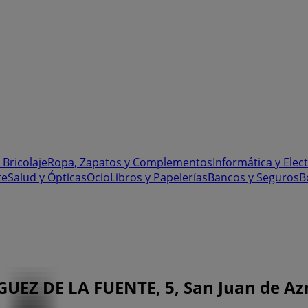
 Bricolaje
Ropa, Zapatos y Complementos
Informática y Elec
te
Salud y Ópticas
Ocio
Libros y Papelerías
Bancos y Seguros
B
UEZ DE LA FUENTE, 5, San Juan de Azn