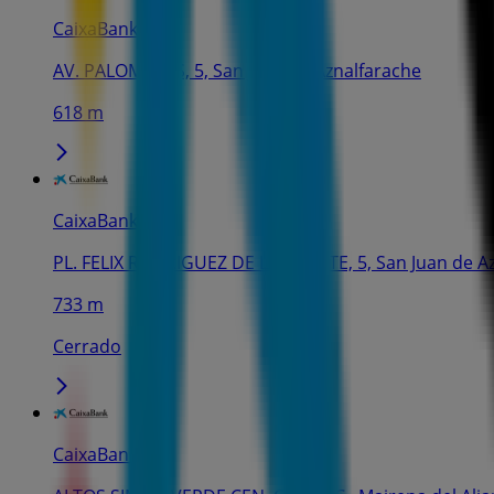
CaixaBank
AV. PALOMARES, 5, San Juan de Aznalfarache
618 m
CaixaBank
PL. FELIX RODRIGUEZ DE LA FUENTE, 5, San Juan de A
733 m
Cerrado
CaixaBank