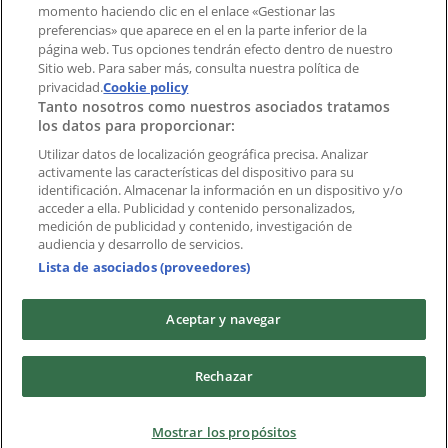
momento haciendo clic en el enlace «Gestionar las
preferencias» que aparece en el en la parte inferior de la
Marcas
página web. Tus opciones tendrán efecto dentro de nuestro
Marcas locales
Sitio web. Para saber más, consulta nuestra política de
Negocios
privacidad.
Cookie policy
Tanto nosotros como nuestros asociados tratamos
Negocios cercanos
los datos para proporcionar:
Productos
Productos locales
Utilizar datos de localización geográfica precisa. Analizar
activamente las características del dispositivo para su
Ciudades
identificación. Almacenar la información en un dispositivo y/o
acceder a ella. Publicidad y contenido personalizados,
Descargar la APP Tiendeo
medición de publicidad y contenido, investigación de
audiencia y desarrollo de servicios.
Lista de asociados (proveedores)
Aceptar y navegar
Copyright © Tiendeo ® 2026 · Shopfully Marketing S.L.U. –
Rechazar
Palau de Mar – 08039 Barcelona, Spain
Términos y condiciones
Política de privacidad
Mostrar los propósitos