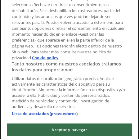
aplicación?
seleccionas Rechazar o retiras tu consentimiento, los
deshabilitarás. Si se deshabilitan los rastreadores, parte del
contenido y los anuncios que ves podrían dejar de ser
Índices
relevantes para ti. Puedes volver a acceder a este menú para
cambiar tus opciones o retirar el consentimiento en cualquier
momento haciendo clic en el enlace «Gestionar las
preferencias» que aparece en el en la parte inferior de la
Marcas
página web. Tus opciones tendrán efecto dentro de nuestro
Marcas locales
Sitio web. Para saber más, consulta nuestra política de
Negocios
privacidad.
Cookie policy
Tanto nosotros como nuestros asociados tratamos
Negocios cercanos
los datos para proporcionar:
Productos
Productos locales
Utilizar datos de localización geográfica precisa. Analizar
activamente las características del dispositivo para su
Ciudades
identificación. Almacenar la información en un dispositivo y/o
acceder a ella. Publicidad y contenido personalizados,
Descargar la APP Tiendeo
medición de publicidad y contenido, investigación de
audiencia y desarrollo de servicios.
Lista de asociados (proveedores)
Aceptar y navegar