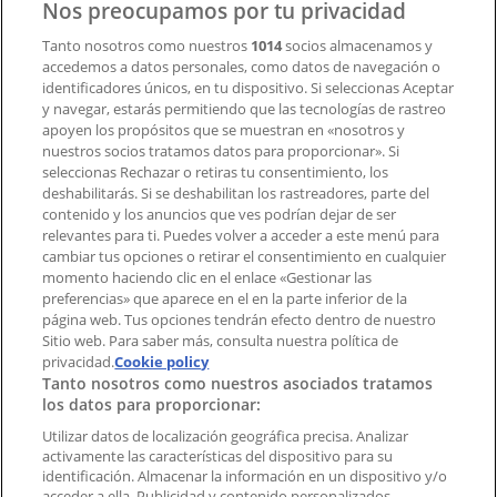
Nos preocupamos por tu privacidad
Tanto nosotros como nuestros
1014
socios almacenamos y
accedemos a datos personales, como datos de navegación o
Contacto comercial y de marketing
identificadores únicos, en tu dispositivo. Si seleccionas Aceptar
Tienda mal colocada en el mapa
y navegar, estarás permitiendo que las tecnologías de rastreo
Notificar un folleto
apoyen los propósitos que se muestran en «nosotros y
¿Encontraste un problema en la web o en la
nuestros socios tratamos datos para proporcionar». Si
aplicación?
seleccionas Rechazar o retiras tu consentimiento, los
deshabilitarás. Si se deshabilitan los rastreadores, parte del
contenido y los anuncios que ves podrían dejar de ser
Índices
relevantes para ti. Puedes volver a acceder a este menú para
cambiar tus opciones o retirar el consentimiento en cualquier
momento haciendo clic en el enlace «Gestionar las
preferencias» que aparece en el en la parte inferior de la
Marcas
página web. Tus opciones tendrán efecto dentro de nuestro
Marcas locales
Sitio web. Para saber más, consulta nuestra política de
Negocios
privacidad.
Cookie policy
Tanto nosotros como nuestros asociados tratamos
Negocios cercanos
los datos para proporcionar:
Productos
Productos locales
Utilizar datos de localización geográfica precisa. Analizar
activamente las características del dispositivo para su
Ciudades
identificación. Almacenar la información en un dispositivo y/o
acceder a ella. Publicidad y contenido personalizados,