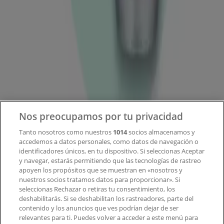
Tiendeo
¿Qué hacemos?
Soluciones para empresas
Noticias y prensa
Trabaja con nosotros
Contacto
Nos preocupamos por tu privacidad
Tanto nosotros como nuestros
1014
socios almacenamos y
accedemos a datos personales, como datos de navegación o
Contacto comercial y de marketing
identificadores únicos, en tu dispositivo. Si seleccionas Aceptar
Tienda mal colocada en el mapa
y navegar, estarás permitiendo que las tecnologías de rastreo
Notificar un folleto
apoyen los propósitos que se muestran en «nosotros y
¿Encontraste un problema en la web o en la
nuestros socios tratamos datos para proporcionar». Si
aplicación?
seleccionas Rechazar o retiras tu consentimiento, los
deshabilitarás. Si se deshabilitan los rastreadores, parte del
contenido y los anuncios que ves podrían dejar de ser
Índices
relevantes para ti. Puedes volver a acceder a este menú para