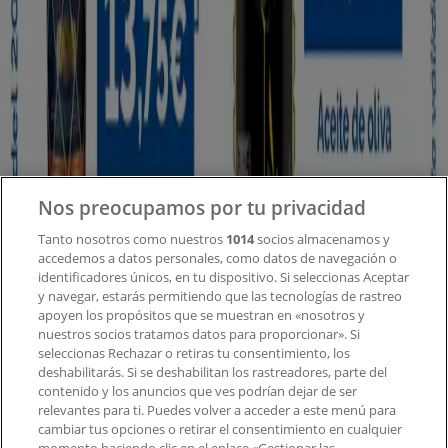
¿Qué hacemos?
Soluciones para empresas
Noticias y prensa
Trabaja con nosotros
Contacto
Nos preocupamos por tu privacidad
Tanto nosotros como nuestros
1014
socios almacenamos y
accedemos a datos personales, como datos de navegación o
Contacto comercial y de marketing
identificadores únicos, en tu dispositivo. Si seleccionas Aceptar
Tienda mal colocada en el mapa
y navegar, estarás permitiendo que las tecnologías de rastreo
Notificar un folleto
apoyen los propósitos que se muestran en «nosotros y
¿Encontraste un problema en la web o en la
nuestros socios tratamos datos para proporcionar». Si
aplicación?
seleccionas Rechazar o retiras tu consentimiento, los
deshabilitarás. Si se deshabilitan los rastreadores, parte del
contenido y los anuncios que ves podrían dejar de ser
Índices
relevantes para ti. Puedes volver a acceder a este menú para
cambiar tus opciones o retirar el consentimiento en cualquier