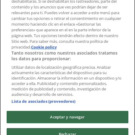
deshabilitarás. Si se deshabilitan los rastreadores, parte del
contenido y los anuncios que ves podrían dejar de ser
Índices
relevantes para ti. Puedes volver a acceder a este menú para
cambiar tus opciones o retirar el consentimiento en cualquier
momento haciendo clic en el enlace «Gestionar las
preferencias» que aparece en el en la parte inferior de la
Marcas
página web. Tus opciones tendrán efecto dentro de nuestro
Marcas locales
Sitio web. Para saber más, consulta nuestra política de
Negocios
privacidad.
Cookie policy
Tanto nosotros como nuestros asociados tratamos
Negocios cercanos
los datos para proporcionar:
Productos
Productos locales
Utilizar datos de localización geográfica precisa. Analizar
activamente las características del dispositivo para su
Ciudades
identificación. Almacenar la información en un dispositivo y/o
acceder a ella. Publicidad y contenido personalizados,
Descargar la APP Tiendeo
medición de publicidad y contenido, investigación de
audiencia y desarrollo de servicios.
Lista de asociados (proveedores)
Aceptar y navegar
Copyright © Tiendeo ® 2026 · Shopfully Marketing S.L.U. –
Rechazar