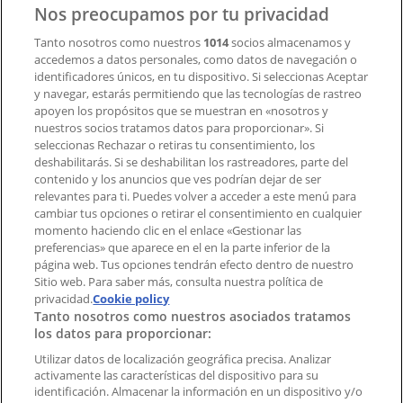
Nos preocupamos por tu privacidad
Tanto nosotros como nuestros
1014
socios almacenamos y
accedemos a datos personales, como datos de navegación o
Contacto comercial y de marketing
identificadores únicos, en tu dispositivo. Si seleccionas Aceptar
Tienda mal colocada en el mapa
y navegar, estarás permitiendo que las tecnologías de rastreo
Notificar un folleto
apoyen los propósitos que se muestran en «nosotros y
¿Encontraste un problema en la web o en la
nuestros socios tratamos datos para proporcionar». Si
aplicación?
seleccionas Rechazar o retiras tu consentimiento, los
deshabilitarás. Si se deshabilitan los rastreadores, parte del
contenido y los anuncios que ves podrían dejar de ser
Índices
relevantes para ti. Puedes volver a acceder a este menú para
cambiar tus opciones o retirar el consentimiento en cualquier
momento haciendo clic en el enlace «Gestionar las
preferencias» que aparece en el en la parte inferior de la
Marcas
página web. Tus opciones tendrán efecto dentro de nuestro
Marcas locales
Sitio web. Para saber más, consulta nuestra política de
Negocios
privacidad.
Cookie policy
Tanto nosotros como nuestros asociados tratamos
Negocios cercanos
los datos para proporcionar:
Productos
Productos locales
Utilizar datos de localización geográfica precisa. Analizar
activamente las características del dispositivo para su
Ciudades
identificación. Almacenar la información en un dispositivo y/o