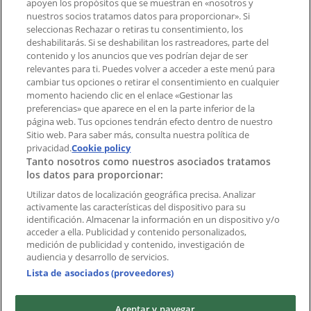
apoyen los propósitos que se muestran en «nosotros y
¿Encontraste un problema en la web o en la
nuestros socios tratamos datos para proporcionar». Si
aplicación?
seleccionas Rechazar o retiras tu consentimiento, los
deshabilitarás. Si se deshabilitan los rastreadores, parte del
contenido y los anuncios que ves podrían dejar de ser
Índices
relevantes para ti. Puedes volver a acceder a este menú para
cambiar tus opciones o retirar el consentimiento en cualquier
momento haciendo clic en el enlace «Gestionar las
preferencias» que aparece en el en la parte inferior de la
Marcas
página web. Tus opciones tendrán efecto dentro de nuestro
Marcas locales
Sitio web. Para saber más, consulta nuestra política de
Negocios
privacidad.
Cookie policy
Tanto nosotros como nuestros asociados tratamos
Negocios cercanos
los datos para proporcionar:
Productos
Productos locales
Utilizar datos de localización geográfica precisa. Analizar
activamente las características del dispositivo para su
Ciudades
identificación. Almacenar la información en un dispositivo y/o
acceder a ella. Publicidad y contenido personalizados,
Descargar la APP Tiendeo
medición de publicidad y contenido, investigación de
audiencia y desarrollo de servicios.
Lista de asociados (proveedores)
Aceptar y navegar