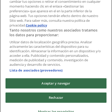
cambiar tus opciones o retirar el consentimiento en cualquier
momento haciendo clic en el enlace «Gestionar las
preferencias» que aparece en el en la parte inferior de la
Marcas
página web. Tus opciones tendrán efecto dentro de nuestro
Marcas locales
Sitio web. Para saber más, consulta nuestra política de
Negocios
privacidad.
Cookie policy
Tanto nosotros como nuestros asociados tratamos
Negocios cercanos
los datos para proporcionar:
Productos
Productos locales
Utilizar datos de localización geográfica precisa. Analizar
activamente las características del dispositivo para su
Ciudades
identificación. Almacenar la información en un dispositivo y/o
acceder a ella. Publicidad y contenido personalizados,
Descargar la APP Tiendeo
medición de publicidad y contenido, investigación de
audiencia y desarrollo de servicios.
Lista de asociados (proveedores)
Aceptar y navegar
Copyright © Tiendeo ® 2026 · Shopfully Marketing S.L.U. –
Rechazar
Palau de Mar – 08039 Barcelona, Spain
Términos y condiciones
Política de privacidad
Mostrar los propósitos