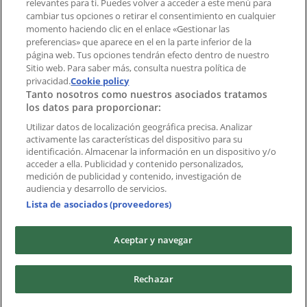
Índices
relevantes para ti. Puedes volver a acceder a este menú para
cambiar tus opciones o retirar el consentimiento en cualquier
momento haciendo clic en el enlace «Gestionar las
preferencias» que aparece en el en la parte inferior de la
Marcas
página web. Tus opciones tendrán efecto dentro de nuestro
Marcas locales
Sitio web. Para saber más, consulta nuestra política de
privacidad.
Cookie policy
Negocios
Tanto nosotros como nuestros asociados tratamos
Negocios cercanos
los datos para proporcionar:
Productos
Productos locales
Utilizar datos de localización geográfica precisa. Analizar
activamente las características del dispositivo para su
Ciudades
identificación. Almacenar la información en un dispositivo y/o
acceder a ella. Publicidad y contenido personalizados,
Descargar la APP Tiendeo
medición de publicidad y contenido, investigación de
audiencia y desarrollo de servicios.
Lista de asociados (proveedores)
Aceptar y navegar
Copyright © Tiendeo ® 2026 · Shopfully Marketing S.L.U. –
Rechazar
Palau de Mar – 08039 Barcelona, Spain