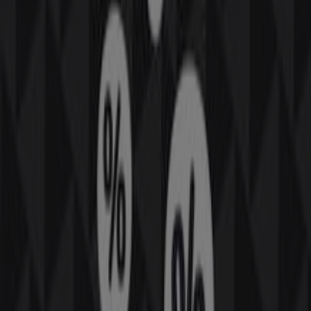
Ofertas Petar2M
Petardos CM
Ofertas Petardos CM
La Traca
Ofertas La Traca
Otros negocios de Ocio en Sant
Jaume dels Domenys