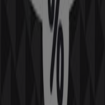
5.6 km
Cerrado
Estancos en Sant Jaume dels Domenys — Ver tiendas,
teléfonos y horarios
Ahorrar es aún más fácil con la aplicación.
Puedes encontrar las mejores ofertas de los negocios
más cercanos, guardarlas y crear tu lista de ahorro, todo
desde tu celular.
DESCARGA LA APLICACIÓN