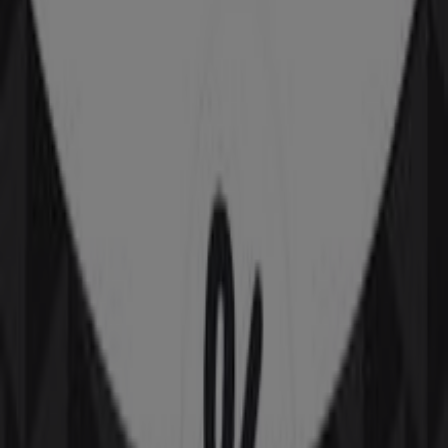
Cerrado
Estancos
Calle Mayor, 14, Arboç
5.1 km
Cerrado
Estancos
De Cataluña, 3, Castellví de la Marca