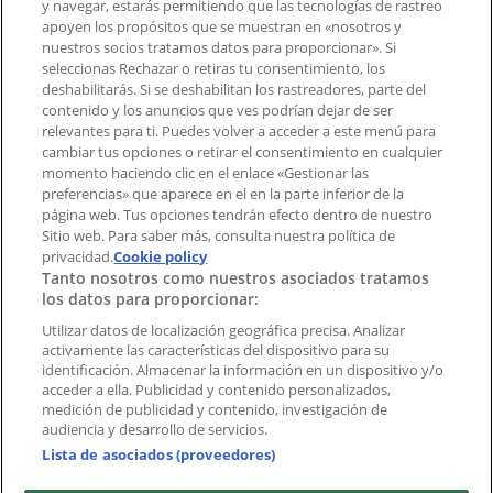
y navegar, estarás permitiendo que las tecnologías de rastreo
Contacto comercial y de marketing
apoyen los propósitos que se muestran en «nosotros y
Tienda mal colocada en el mapa
nuestros socios tratamos datos para proporcionar». Si
Notificar un folleto
seleccionas Rechazar o retiras tu consentimiento, los
deshabilitarás. Si se deshabilitan los rastreadores, parte del
¿Encontraste un problema en la web o en la
contenido y los anuncios que ves podrían dejar de ser
aplicación?
relevantes para ti. Puedes volver a acceder a este menú para
cambiar tus opciones o retirar el consentimiento en cualquier
momento haciendo clic en el enlace «Gestionar las
Índices
preferencias» que aparece en el en la parte inferior de la
página web. Tus opciones tendrán efecto dentro de nuestro
Sitio web. Para saber más, consulta nuestra política de
Marcas
privacidad.
Cookie policy
Tanto nosotros como nuestros asociados tratamos
Negocios
los datos para proporcionar:
Negocios cercanos
Productos
Utilizar datos de localización geográfica precisa. Analizar
activamente las características del dispositivo para su
Ciudades
identificación. Almacenar la información en un dispositivo y/o
acceder a ella. Publicidad y contenido personalizados,
Descargar la APP Tiendeo
medición de publicidad y contenido, investigación de
audiencia y desarrollo de servicios.
Lista de asociados (proveedores)