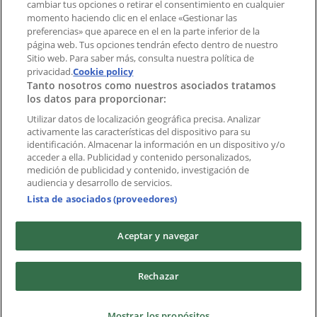
cambiar tus opciones o retirar el consentimiento en cualquier
momento haciendo clic en el enlace «Gestionar las
preferencias» que aparece en el en la parte inferior de la
Marcas
página web. Tus opciones tendrán efecto dentro de nuestro
Marcas locales
Sitio web. Para saber más, consulta nuestra política de
Negocios
privacidad.
Cookie policy
Tanto nosotros como nuestros asociados tratamos
Negocios cercanos
los datos para proporcionar:
Productos
Productos locales
Utilizar datos de localización geográfica precisa. Analizar
activamente las características del dispositivo para su
Ciudades
identificación. Almacenar la información en un dispositivo y/o
acceder a ella. Publicidad y contenido personalizados,
Descargar la APP Tiendeo
medición de publicidad y contenido, investigación de
audiencia y desarrollo de servicios.
Lista de asociados (proveedores)
Aceptar y navegar
Copyright © Tiendeo ® 2026 · Shopfully Marketing S.L.U. –
Rechazar
Palau de Mar – 08039 Barcelona, Spain
Términos y condiciones
Política de privacidad
Mostrar los propósitos