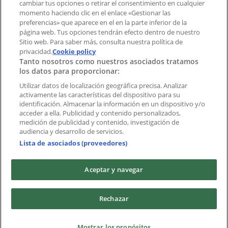
cambiar tus opciones o retirar el consentimiento en cualquier
momento haciendo clic en el enlace «Gestionar las
preferencias» que aparece en el en la parte inferior de la
Marcas
página web. Tus opciones tendrán efecto dentro de nuestro
Marcas locales
Sitio web. Para saber más, consulta nuestra política de
Negocios
privacidad.
Cookie policy
Tanto nosotros como nuestros asociados tratamos
Negocios cercanos
los datos para proporcionar:
Productos
Productos locales
Utilizar datos de localización geográfica precisa. Analizar
activamente las características del dispositivo para su
Ciudades
identificación. Almacenar la información en un dispositivo y/o
acceder a ella. Publicidad y contenido personalizados,
Descargar la APP Tiendeo
medición de publicidad y contenido, investigación de
audiencia y desarrollo de servicios.
Lista de asociados (proveedores)
Aceptar y navegar
Copyright © Tiendeo ® 2026 · Shopfully Marketing S.L.U. –
Rechazar
Palau de Mar – 08039 Barcelona, Spain
Términos y condiciones
Política de privacidad
Mostrar los propósitos