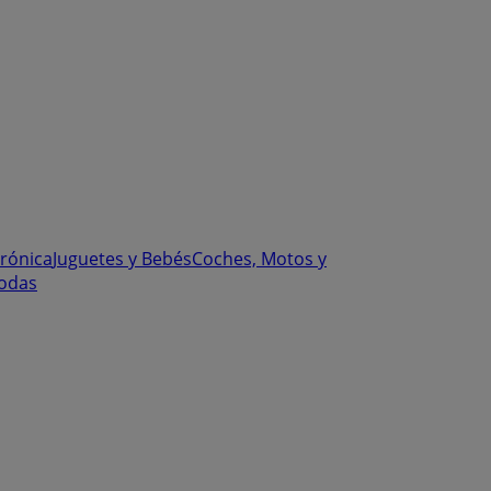
trónica
Juguetes y Bebés
Coches, Motos y
odas