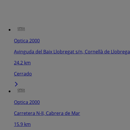
Optica 2000
Avinguda del Baix Llobregat s/n, Cornellà de Llobrega
24.2 km
Cerrado
Optica 2000
Carretera N-II, Cabrera de Mar
15.9 km