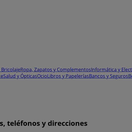
 Bricolaje
Ropa, Zapatos y Complementos
Informática y Elec
te
Salud y Ópticas
Ocio
Libros y Papelerías
Bancos y Seguros
B
s, teléfonos y direcciones