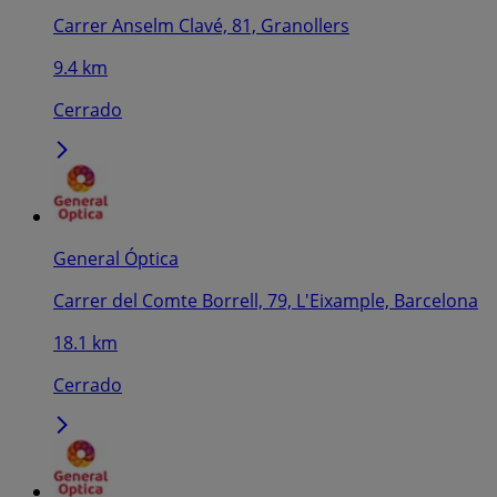
Carrer Anselm Clavé, 81, Granollers
9.4 km
Cerrado
General Óptica
Carrer del Comte Borrell, 79, L'Eixample, Barcelona
18.1 km
Cerrado