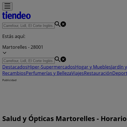
Estás aquí:
Martorelles - 28001
Destacados
Hiper-Supermercados
Hogar y Muebles
Jardín y
Recambios
Perfumerías y Belleza
Viajes
Restauración
Depor
Publicidad
Salud y Ópticas Martorelles - Horario