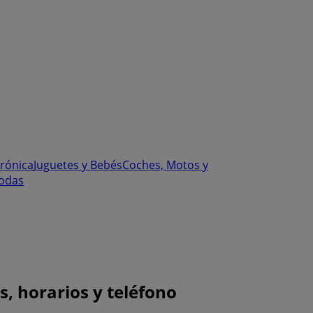
trónica
Juguetes y Bebés
Coches, Motos y
odas
 horarios y teléfono