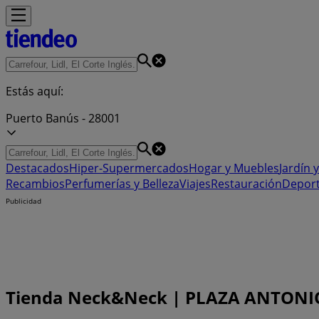
Estás aquí:
Puerto Banús - 28001
Destacados
Hiper-Supermercados
Hogar y Muebles
Jardín y
Recambios
Perfumerías y Belleza
Viajes
Restauración
Depor
Publicidad
Tienda Neck&Neck | PLAZA ANTONIO B