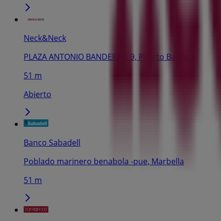
Neck&Neck
PLAZA ANTONIO BANDERAS, 9, Puerto Banús
51 m
Abierto
Banco Sabadell
Poblado marinero benabola -pue, Marbella
51 m