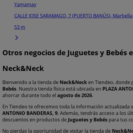
Yamamay
CALLE JOSE SARAMAGO, 7 (PUERTO BANÚS), Marbella
53 m
Otros negocios de Juguetes y Bebés 
Neck&Neck
Bienvenido a la tienda de
Neck&Neck
en Tiendeo, donde p
Bebés
. Nuestra tienda física está ubicada en
PLAZA ANTO
ahorrar durante todo el
agosto de 2026
.
En Tiendeo te ofrecemos toda la información actualizada
ANTONIO BANDERAS, 9
. Además, tendrás acceso a los ú
descuentos en productos de
Juguetes y Bebés
para tus 
No pierdas la oportunidad de visitar la tienda de
Neck&N