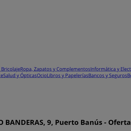
 Bricolaje
Ropa, Zapatos y Complementos
Informática y Elec
te
Salud y Ópticas
Ocio
Libros y Papelerías
Bancos y Seguros
B
ANDERAS, 9, Puerto Banús - Ofertas,