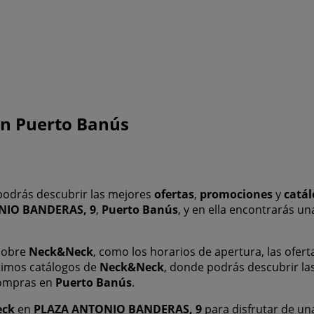
en Puerto Banús
odrás descubrir las mejores
ofertas
,
promociones
y
catál
NIO BANDERAS, 9
,
Puerto Banús
, y en ella encontrarás u
 sobre
Neck&Neck
, como los horarios de apertura, las ofert
ltimos catálogos de
Neck&Neck
, donde podrás descubrir l
compras en
Puerto Banús
.
eck
en
PLAZA ANTONIO BANDERAS, 9
para disfrutar de un