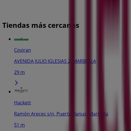
Tiendas más cercanas
Coviran
AVENIDA JULIO IGLESIAS 2, MARBELLA
29 m
Hackett
Ramón Areces s/n, Puerto Banus, Marbella
51 m