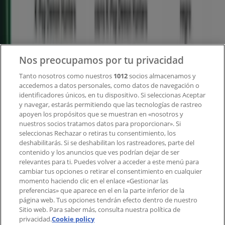
Soluciones para empresas
Noticias y prensa
Trabaja con nosotros
Contacto
Nos preocupamos por tu privacidad
Tanto nosotros como nuestros
1012
socios almacenamos y
accedemos a datos personales, como datos de navegación o
Contacto comercial y de marketing
identificadores únicos, en tu dispositivo. Si seleccionas Aceptar
Tienda mal colocada en el mapa
y navegar, estarás permitiendo que las tecnologías de rastreo
Notificar un folleto
apoyen los propósitos que se muestran en «nosotros y
¿Encontraste un problema en la web o en la
nuestros socios tratamos datos para proporcionar». Si
aplicación?
seleccionas Rechazar o retiras tu consentimiento, los
deshabilitarás. Si se deshabilitan los rastreadores, parte del
contenido y los anuncios que ves podrían dejar de ser
Índices
relevantes para ti. Puedes volver a acceder a este menú para
cambiar tus opciones o retirar el consentimiento en cualquier
momento haciendo clic en el enlace «Gestionar las
preferencias» que aparece en el en la parte inferior de la
Marcas
página web. Tus opciones tendrán efecto dentro de nuestro
Marcas locales
Sitio web. Para saber más, consulta nuestra política de
Negocios
privacidad.
Cookie policy