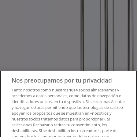
Tiendeo
¿Qué hacemos?
Soluciones para empresas
Noticias y prensa
Trabaja con nosotros
Contacto
Nos preocupamos por tu privacidad
Tanto nosotros como nuestros
1014
socios almacenamos y
accedemos a datos personales, como datos de navegación o
Contacto comercial y de marketing
identificadores únicos, en tu dispositivo. Si seleccionas Aceptar
Tienda mal colocada en el mapa
y navegar, estarás permitiendo que las tecnologías de rastreo
Notificar un folleto
apoyen los propósitos que se muestran en «nosotros y
¿Encontraste un problema en la web o en la
nuestros socios tratamos datos para proporcionar». Si
aplicación?
seleccionas Rechazar o retiras tu consentimiento, los
deshabilitarás. Si se deshabilitan los rastreadores, parte del
contenido y los anuncios que ves podrían dejar de ser