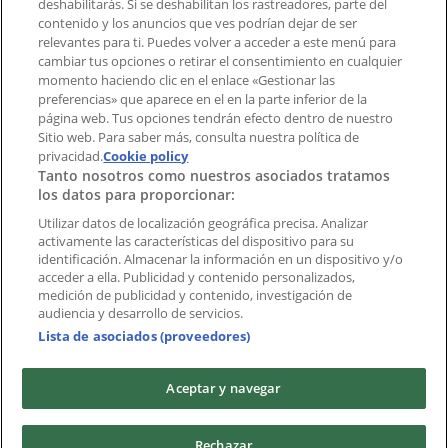
deshabilitarás. Si se deshabilitan los rastreadores, parte del
contenido y los anuncios que ves podrían dejar de ser
Índices
relevantes para ti. Puedes volver a acceder a este menú para
cambiar tus opciones o retirar el consentimiento en cualquier
momento haciendo clic en el enlace «Gestionar las
preferencias» que aparece en el en la parte inferior de la
Marcas
página web. Tus opciones tendrán efecto dentro de nuestro
Marcas locales
Sitio web. Para saber más, consulta nuestra política de
Negocios
privacidad.
Cookie policy
Tanto nosotros como nuestros asociados tratamos
Negocios cercanos
los datos para proporcionar:
Productos
Productos locales
Utilizar datos de localización geográfica precisa. Analizar
activamente las características del dispositivo para su
Ciudades
identificación. Almacenar la información en un dispositivo y/o
acceder a ella. Publicidad y contenido personalizados,
Descargar la APP Tiendeo
medición de publicidad y contenido, investigación de
audiencia y desarrollo de servicios.
Lista de asociados (proveedores)
Aceptar y navegar
Copyright © Tiendeo ® 2026 · Shopfully Marketing S.L.U. –
Rechazar