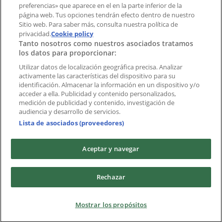
preferencias» que aparece en el en la parte inferior de la
Marcas
página web. Tus opciones tendrán efecto dentro de nuestro
Marcas locales
Sitio web. Para saber más, consulta nuestra política de
Negocios
privacidad.
Cookie policy
Tanto nosotros como nuestros asociados tratamos
Negocios cercanos
los datos para proporcionar:
Productos
Productos locales
Utilizar datos de localización geográfica precisa. Analizar
activamente las características del dispositivo para su
Ciudades
identificación. Almacenar la información en un dispositivo y/o
acceder a ella. Publicidad y contenido personalizados,
Descargar la APP Tiendeo
medición de publicidad y contenido, investigación de
audiencia y desarrollo de servicios.
Lista de asociados (proveedores)
Aceptar y navegar
Copyright © Tiendeo ® 2026 · Shopfully Marketing S.L.U. –
Rechazar
Palau de Mar – 08039 Barcelona, Spain
Términos y condiciones
Política de privacidad
Mostrar los propósitos
Gestionar cookies