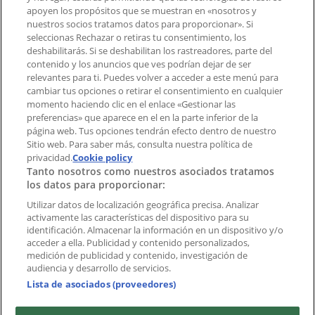
apoyen los propósitos que se muestran en «nosotros y
Contacto comercial y de marketing
nuestros socios tratamos datos para proporcionar». Si
Tienda mal colocada en el mapa
seleccionas Rechazar o retiras tu consentimiento, los
deshabilitarás. Si se deshabilitan los rastreadores, parte del
Notificar un folleto
contenido y los anuncios que ves podrían dejar de ser
¿Encontraste un problema en la web o en la
relevantes para ti. Puedes volver a acceder a este menú para
aplicación?
cambiar tus opciones o retirar el consentimiento en cualquier
momento haciendo clic en el enlace «Gestionar las
preferencias» que aparece en el en la parte inferior de la
Índices
página web. Tus opciones tendrán efecto dentro de nuestro
Sitio web. Para saber más, consulta nuestra política de
privacidad.
Cookie policy
Tanto nosotros como nuestros asociados tratamos
Marcas
los datos para proporcionar:
Negocios
Productos
Utilizar datos de localización geográfica precisa. Analizar
activamente las características del dispositivo para su
Ciudades
identificación. Almacenar la información en un dispositivo y/o
acceder a ella. Publicidad y contenido personalizados,
Descargar la APP Tiendeo
medición de publicidad y contenido, investigación de
audiencia y desarrollo de servicios.
Lista de asociados (proveedores)