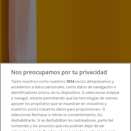
tecnológica que está reinventando las compras locales
en todo el mundo.
Tiendeo
¿Qué hacemos?
Soluciones para empresas
Noticias y prensa
Trabaja con nosotros
Nos preocupamos por tu privacidad
Contacto
Tanto nosotros como nuestros
1014
socios almacenamos y
accedemos a datos personales, como datos de navegación o
identificadores únicos, en tu dispositivo. Si seleccionas Aceptar
y navegar, estarás permitiendo que las tecnologías de rastreo
Contacto comercial y de marketing
apoyen los propósitos que se muestran en «nosotros y
Tienda mal colocada en el mapa
nuestros socios tratamos datos para proporcionar». Si
Notificar un folleto
seleccionas Rechazar o retiras tu consentimiento, los
deshabilitarás. Si se deshabilitan los rastreadores, parte del
¿Encontraste un problema en la web o en la
contenido y los anuncios que ves podrían dejar de ser
aplicación?