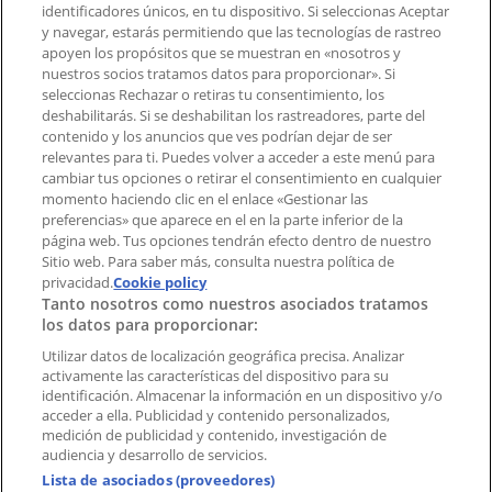
identificadores únicos, en tu dispositivo. Si seleccionas Aceptar
Tienda mal colocada en el mapa
y navegar, estarás permitiendo que las tecnologías de rastreo
Notificar un folleto
apoyen los propósitos que se muestran en «nosotros y
¿Encontraste un problema en la web o en la
nuestros socios tratamos datos para proporcionar». Si
aplicación?
seleccionas Rechazar o retiras tu consentimiento, los
deshabilitarás. Si se deshabilitan los rastreadores, parte del
contenido y los anuncios que ves podrían dejar de ser
Índices
relevantes para ti. Puedes volver a acceder a este menú para
cambiar tus opciones o retirar el consentimiento en cualquier
momento haciendo clic en el enlace «Gestionar las
preferencias» que aparece en el en la parte inferior de la
Marcas
página web. Tus opciones tendrán efecto dentro de nuestro
Marcas locales
Sitio web. Para saber más, consulta nuestra política de
Negocios
privacidad.
Cookie policy
Tanto nosotros como nuestros asociados tratamos
Negocios cercanos
los datos para proporcionar:
Productos
Productos locales
Utilizar datos de localización geográfica precisa. Analizar
activamente las características del dispositivo para su
Ciudades
identificación. Almacenar la información en un dispositivo y/o
acceder a ella. Publicidad y contenido personalizados,
Descargar la APP Tiendeo
medición de publicidad y contenido, investigación de
audiencia y desarrollo de servicios.
Lista de asociados (proveedores)