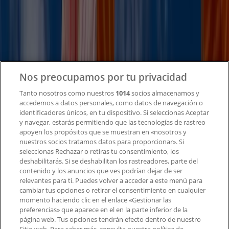
¿Qué hacemos?
Soluciones para empresas
Noticias y prensa
Trabaja con nosotros
Contacto
Nos preocupamos por tu privacidad
Tanto nosotros como nuestros
1014
socios almacenamos y
accedemos a datos personales, como datos de navegación o
Contacto comercial y de marketing
identificadores únicos, en tu dispositivo. Si seleccionas Aceptar
Tienda mal colocada en el mapa
y navegar, estarás permitiendo que las tecnologías de rastreo
Notificar un folleto
apoyen los propósitos que se muestran en «nosotros y
¿Encontraste un problema en la web o en la
nuestros socios tratamos datos para proporcionar». Si
aplicación?
seleccionas Rechazar o retiras tu consentimiento, los
deshabilitarás. Si se deshabilitan los rastreadores, parte del
contenido y los anuncios que ves podrían dejar de ser
Índices
relevantes para ti. Puedes volver a acceder a este menú para
cambiar tus opciones o retirar el consentimiento en cualquier
momento haciendo clic en el enlace «Gestionar las
preferencias» que aparece en el en la parte inferior de la
Marcas
página web. Tus opciones tendrán efecto dentro de nuestro
Marcas locales