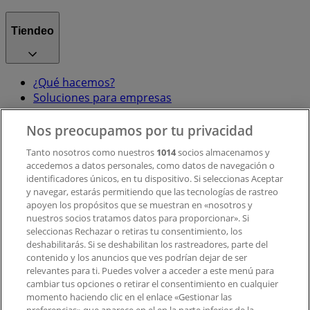
Tiendeo
¿Qué hacemos?
Soluciones para empresas
Noticias y prensa
Trabaja con nosotros
Nos preocupamos por tu privacidad
Tanto nosotros como nuestros
1014
socios almacenamos y
accedemos a datos personales, como datos de navegación o
Contacto
identificadores únicos, en tu dispositivo. Si seleccionas Aceptar
y navegar, estarás permitiendo que las tecnologías de rastreo
apoyen los propósitos que se muestran en «nosotros y
Contacto comercial y de marketing
nuestros socios tratamos datos para proporcionar». Si
Tienda mal colocada en el mapa
seleccionas Rechazar o retiras tu consentimiento, los
deshabilitarás. Si se deshabilitan los rastreadores, parte del
Notificar un folleto
contenido y los anuncios que ves podrían dejar de ser
¿Encontraste un problema en la web o en la
relevantes para ti. Puedes volver a acceder a este menú para
aplicación?
cambiar tus opciones o retirar el consentimiento en cualquier
momento haciendo clic en el enlace «Gestionar las