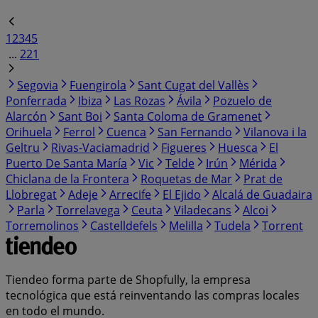
1
2
3
4
5
...
221
Segovia
Fuengirola
Sant Cugat del Vallès
Ponferrada
Ibiza
Las Rozas
Ávila
Pozuelo de
Alarcón
Sant Boi
Santa Coloma de Gramenet
Orihuela
Ferrol
Cuenca
San Fernando
Vilanova i la
Geltru
Rivas-Vaciamadrid
Figueres
Huesca
El
Puerto De Santa María
Vic
Telde
Irún
Mérida
Chiclana de la Frontera
Roquetas de Mar
Prat de
Llobregat
Adeje
Arrecife
El Ejido
Alcalá de Guadaira
Parla
Torrelavega
Ceuta
Viladecans
Alcoi
Torremolinos
Castelldefels
Melilla
Tudela
Torrent
Tiendeo forma parte de Shopfully, la empresa
tecnológica que está reinventando las compras locales
en todo el mundo.