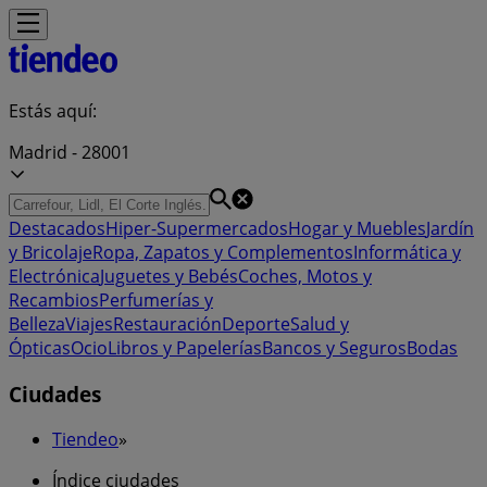
Estás aquí:
Madrid - 28001
Destacados
Hiper-Supermercados
Hogar y Muebles
Jardín
y Bricolaje
Ropa, Zapatos y Complementos
Informática y
Electrónica
Juguetes y Bebés
Coches, Motos y
Recambios
Perfumerías y
Belleza
Viajes
Restauración
Deporte
Salud y
Ópticas
Ocio
Libros y Papelerías
Bancos y Seguros
Bodas
Ciudades
Tiendeo
»
Índice ciudades