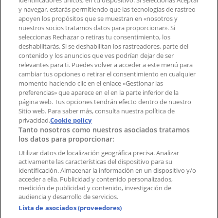
identificadores únicos, en tu dispositivo. Si seleccionas Aceptar
Tienda mal colocada en el mapa
y navegar, estarás permitiendo que las tecnologías de rastreo
Notificar un folleto
apoyen los propósitos que se muestran en «nosotros y
¿Encontraste un problema en la web o en la
nuestros socios tratamos datos para proporcionar». Si
aplicación?
seleccionas Rechazar o retiras tu consentimiento, los
deshabilitarás. Si se deshabilitan los rastreadores, parte del
contenido y los anuncios que ves podrían dejar de ser
Índices
relevantes para ti. Puedes volver a acceder a este menú para
cambiar tus opciones o retirar el consentimiento en cualquier
momento haciendo clic en el enlace «Gestionar las
preferencias» que aparece en el en la parte inferior de la
Marcas
página web. Tus opciones tendrán efecto dentro de nuestro
Marcas locales
Sitio web. Para saber más, consulta nuestra política de
Negocios
privacidad.
Cookie policy
Tanto nosotros como nuestros asociados tratamos
Negocios cercanos
los datos para proporcionar:
Productos
Productos locales
Utilizar datos de localización geográfica precisa. Analizar
activamente las características del dispositivo para su
Ciudades
identificación. Almacenar la información en un dispositivo y/o
acceder a ella. Publicidad y contenido personalizados,
Descargar la APP Tiendeo
medición de publicidad y contenido, investigación de
audiencia y desarrollo de servicios.
Lista de asociados (proveedores)