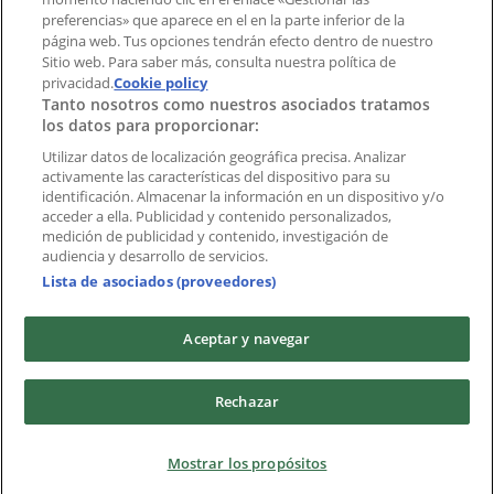
preferencias» que aparece en el en la parte inferior de la
Marcas
página web. Tus opciones tendrán efecto dentro de nuestro
Marcas locales
Sitio web. Para saber más, consulta nuestra política de
Negocios
privacidad.
Cookie policy
Tanto nosotros como nuestros asociados tratamos
Negocios cercanos
los datos para proporcionar:
Productos
Productos locales
Utilizar datos de localización geográfica precisa. Analizar
activamente las características del dispositivo para su
Ciudades
identificación. Almacenar la información en un dispositivo y/o
acceder a ella. Publicidad y contenido personalizados,
Descargar la APP Tiendeo
medición de publicidad y contenido, investigación de
audiencia y desarrollo de servicios.
Lista de asociados (proveedores)
Aceptar y navegar
Copyright © Tiendeo ® 2026 · Shopfully Marketing S.L.U. –
Rechazar
Palau de Mar – 08039 Barcelona, Spain
Términos y condiciones
Política de privacidad
Mostrar los propósitos
Gestionar cookies