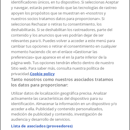
identificadores únicos, en tu dispositivo. Si seleccionas Aceptar
Tienda mal colocada en el mapa
y navegar, estarás permitiendo que las tecnologías de rastreo
Notificar un folleto
apoyen los propósitos que se muestran en «nosotros y
¿Encontraste un problema en la web o en la
nuestros socios tratamos datos para proporcionar». Si
aplicación?
seleccionas Rechazar o retiras tu consentimiento, los
deshabilitarás. Si se deshabilitan los rastreadores, parte del
contenido y los anuncios que ves podrían dejar de ser
Índices
relevantes para ti. Puedes volver a acceder a este menú para
cambiar tus opciones o retirar el consentimiento en cualquier
momento haciendo clic en el enlace «Gestionar las
preferencias» que aparece en el en la parte inferior de la
Marcas
página web. Tus opciones tendrán efecto dentro de nuestro
Marcas locales
Sitio web. Para saber más, consulta nuestra política de
Negocios
privacidad.
Cookie policy
Tanto nosotros como nuestros asociados tratamos
Negocios cercanos
los datos para proporcionar:
Productos
Productos locales
Utilizar datos de localización geográfica precisa. Analizar
activamente las características del dispositivo para su
Ciudades
identificación. Almacenar la información en un dispositivo y/o
acceder a ella. Publicidad y contenido personalizados,
Descargar la APP Tiendeo
medición de publicidad y contenido, investigación de
audiencia y desarrollo de servicios.
Lista de asociados (proveedores)