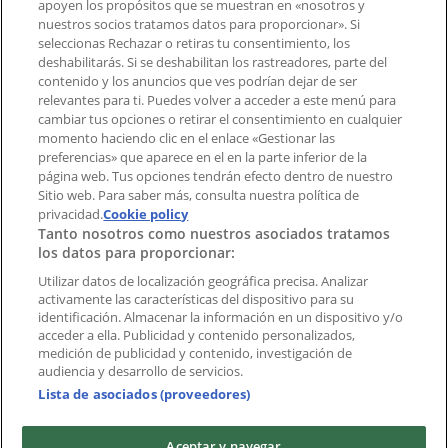
apoyen los propósitos que se muestran en «nosotros y
¿Encontraste un problema en la web o en la
nuestros socios tratamos datos para proporcionar». Si
aplicación?
seleccionas Rechazar o retiras tu consentimiento, los
deshabilitarás. Si se deshabilitan los rastreadores, parte del
contenido y los anuncios que ves podrían dejar de ser
Índices
relevantes para ti. Puedes volver a acceder a este menú para
cambiar tus opciones o retirar el consentimiento en cualquier
momento haciendo clic en el enlace «Gestionar las
preferencias» que aparece en el en la parte inferior de la
Marcas
página web. Tus opciones tendrán efecto dentro de nuestro
Marcas locales
Sitio web. Para saber más, consulta nuestra política de
Negocios
privacidad.
Cookie policy
Tanto nosotros como nuestros asociados tratamos
Negocios cercanos
los datos para proporcionar:
Productos
Productos locales
Utilizar datos de localización geográfica precisa. Analizar
activamente las características del dispositivo para su
Ciudades
identificación. Almacenar la información en un dispositivo y/o
acceder a ella. Publicidad y contenido personalizados,
Descargar la APP Tiendeo
medición de publicidad y contenido, investigación de
audiencia y desarrollo de servicios.
Lista de asociados (proveedores)
Aceptar y navegar