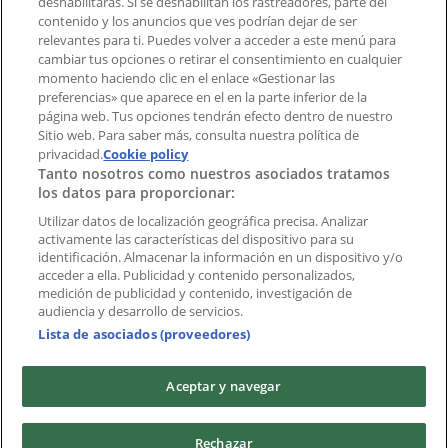
deshabilitarás. Si se deshabilitan los rastreadores, parte del
¿Encontraste un problema en la web o en la
contenido y los anuncios que ves podrían dejar de ser
aplicación?
relevantes para ti. Puedes volver a acceder a este menú para
cambiar tus opciones o retirar el consentimiento en cualquier
momento haciendo clic en el enlace «Gestionar las
Índices
preferencias» que aparece en el en la parte inferior de la
página web. Tus opciones tendrán efecto dentro de nuestro
Sitio web. Para saber más, consulta nuestra política de
Marcas
privacidad.
Cookie policy
Tanto nosotros como nuestros asociados tratamos
Negocios
los datos para proporcionar:
Negocios cercanos
Productos
Utilizar datos de localización geográfica precisa. Analizar
activamente las características del dispositivo para su
Ciudades
identificación. Almacenar la información en un dispositivo y/o
acceder a ella. Publicidad y contenido personalizados,
Descargar la APP Tiendeo
medición de publicidad y contenido, investigación de
audiencia y desarrollo de servicios.
Lista de asociados (proveedores)
Aceptar y navegar
Copyright © Tiendeo ® 2026 · Shopfully Marketing S.L.U. –
Rechazar