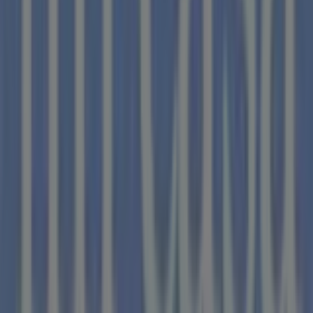
Tiendas Mi Casa
Bienvenido a la tienda de
Tiendas Mi Casa
en Tiendeo,
donde podrás descubrir las mejores
ofertas
,
promociones
y
catálogos
de esta destacada marca del
sector de
Hogar y Muebles
. Nuestra tienda física está
ubicada en
Calle San Francisco,15
,
Talavera
, y en ella
encontrarás una amplia gama de productos de calidad
que te permitirán ahorrar durante todo el
agosto de
2026
.
En Tiendeo te ofrecemos toda la información actualizada
sobre
Tiendas Mi Casa
, como los horarios de apertura,
las ofertas exclusivas y la ubicación exacta de la tienda
en
Calle San Francisco,15
. Además, tendrás acceso a los
últimos catálogos de
Tiendas Mi Casa
, donde podrás
descubrir las promociones más recientes y aprovechar
grandes descuentos en productos de
Hogar y Muebles
para tus compras en
Talavera
.