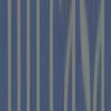
Cifec
CRTA IGUALADA, 9, Santa Coloma de Queralt
6.5 km
Optimus
Ctra. de la Llacuna, 11, Tarragona
6.5 km
Cerrado
Otros negocios de Hogar y Muebles
en Talavera