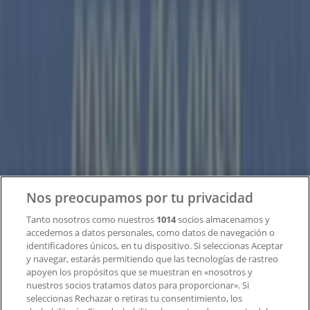
Tiendeo forma parte de Shopfully, la empresa
tecnológica que está reinventando las compras locales
en todo el mundo.
Tiendeo
¿Qué hacemos?
Soluciones para empresas
Noticias y prensa
Trabaja con nosotros
Nos preocupamos por tu privacidad
Contacto
Tanto nosotros como nuestros
1014
socios almacenamos y
accedemos a datos personales, como datos de navegación o
identificadores únicos, en tu dispositivo. Si seleccionas Aceptar
y navegar, estarás permitiendo que las tecnologías de rastreo
Contacto comercial y de marketing
apoyen los propósitos que se muestran en «nosotros y
Tienda mal colocada en el mapa
nuestros socios tratamos datos para proporcionar». Si
Notificar un folleto
seleccionas Rechazar o retiras tu consentimiento, los