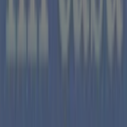
No pierdas la oportunidad de visitar la tienda de
Tiendas
Mi Casa
en
Calle San Francisco,15
para disfrutar de una
experiencia de compra completa. Te invitamos a
explorar las promociones que tenemos para ti este
agosto
y mantenerte informado de las mejores ofertas
de
Tiendas Mi Casa
en
Talavera
. ¡Visítanos y empieza a
ahorrar hoy mismo!
Más información de Tiendas Mi Casa
Ver otras tiendas de
Tiendas Mi Casa en Talavera
Publicidad