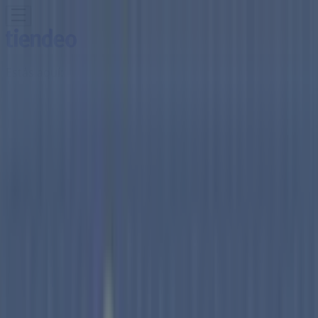
Estás aquí:
Talavera - 28001
Destacados
Hiper-Supermercados
Hogar y Muebles
Jardín
y Bricolaje
Ropa, Zapatos y Complementos
Informática y
Electrónica
Juguetes y Bebés
Coches, Motos y
Recambios
Perfumerías y
Belleza
Viajes
Restauración
Deporte
Salud y
Ópticas
Ocio
Libros y Papelerías
Bancos y Seguros
Bodas
Publicidad
Tienda Tiendas Mi Casa | Calle San