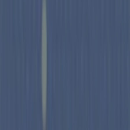
Francisco,15, Talavera - Horarios,
ofertas y teléfono
Tiendeo en Talavera
»
Ofertas de Hogar y Muebles en Talavera
»
Tiendas Mi Casa en Talavera
»
Tiendas Mi Casa | Calle San Francisco,15
Mapa
925 80 68 32
Mapa
925 80 68 32
Estamos a punto de publicar ofertas de Tiendas Mi Casa
Publicidad