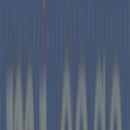
Tiendas más cercanas
Repsol
CR N-2, 535, Montmaneu
6.1 km