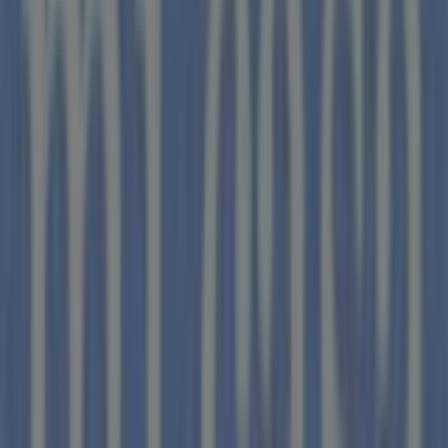
Estancos
Nacional Ii-Km 535, Montmaneu
6.2 km
Cerrado
Ford
CTRA. VALLFOGONA S/N, Santa Coloma de Queralt
6.3 km