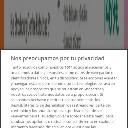
¿Qué hacemos?
Soluciones para empresas
Noticias y prensa
Trabaja con nosotros
Contacto
Nos preocupamos por tu privacidad
Tanto nosotros como nuestros
1014
socios almacenamos y
accedemos a datos personales, como datos de navegación o
Contacto comercial y de marketing
identificadores únicos, en tu dispositivo. Si seleccionas Aceptar
Tienda mal colocada en el mapa
y navegar, estarás permitiendo que las tecnologías de rastreo
Notificar un folleto
apoyen los propósitos que se muestran en «nosotros y
¿Encontraste un problema en la web o en la
nuestros socios tratamos datos para proporcionar». Si
aplicación?
seleccionas Rechazar o retiras tu consentimiento, los
deshabilitarás. Si se deshabilitan los rastreadores, parte del
contenido y los anuncios que ves podrían dejar de ser
Índices
relevantes para ti. Puedes volver a acceder a este menú para
cambiar tus opciones o retirar el consentimiento en cualquier
momento haciendo clic en el enlace «Gestionar las