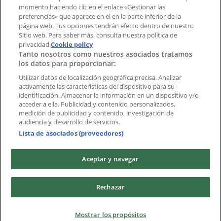
momento haciendo clic en el enlace «Gestionar las
preferencias» que aparece en el en la parte inferior de la
Marcas
página web. Tus opciones tendrán efecto dentro de nuestro
Marcas locales
Sitio web. Para saber más, consulta nuestra política de
Negocios
privacidad.
Cookie policy
Tanto nosotros como nuestros asociados tratamos
Negocios cercanos
los datos para proporcionar:
Productos
Productos locales
Utilizar datos de localización geográfica precisa. Analizar
activamente las características del dispositivo para su
Ciudades
identificación. Almacenar la información en un dispositivo y/o
acceder a ella. Publicidad y contenido personalizados,
Descargar la APP Tiendeo
medición de publicidad y contenido, investigación de
audiencia y desarrollo de servicios.
Lista de asociados (proveedores)
Aceptar y navegar
Copyright © Tiendeo ® 2026 · Shopfully Marketing S.L.U. –
Rechazar
Palau de Mar – 08039 Barcelona, Spain
Términos y condiciones
Política de privacidad
Mostrar los propósitos