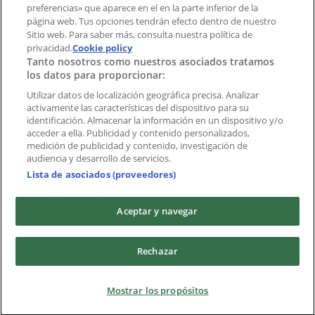
preferencias» que aparece en el en la parte inferior de la
Marcas
página web. Tus opciones tendrán efecto dentro de nuestro
Marcas locales
Sitio web. Para saber más, consulta nuestra política de
Negocios
privacidad.
Cookie policy
Tanto nosotros como nuestros asociados tratamos
Negocios cercanos
los datos para proporcionar:
Productos
Productos locales
Utilizar datos de localización geográfica precisa. Analizar
activamente las características del dispositivo para su
Ciudades
identificación. Almacenar la información en un dispositivo y/o
acceder a ella. Publicidad y contenido personalizados,
Descargar la APP Tiendeo
medición de publicidad y contenido, investigación de
audiencia y desarrollo de servicios.
Lista de asociados (proveedores)
Aceptar y navegar
Copyright © Tiendeo ® 2026 · Shopfully Marketing S.L.U. –
Rechazar
Palau de Mar – 08039 Barcelona, Spain
Términos y condiciones
Política de privacidad
Mostrar los propósitos
Gestionar cookies