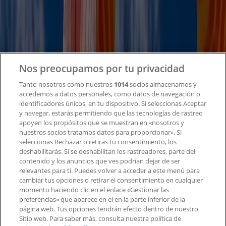
Soluciones para empresas
Noticias y prensa
Trabaja con nosotros
Contacto
Nos preocupamos por tu privacidad
Tanto nosotros como nuestros
1014
socios almacenamos y
accedemos a datos personales, como datos de navegación o
Contacto comercial y de marketing
identificadores únicos, en tu dispositivo. Si seleccionas Aceptar
Tienda mal colocada en el mapa
y navegar, estarás permitiendo que las tecnologías de rastreo
Notificar un folleto
apoyen los propósitos que se muestran en «nosotros y
¿Encontraste un problema en la web o en la
nuestros socios tratamos datos para proporcionar». Si
aplicación?
seleccionas Rechazar o retiras tu consentimiento, los
deshabilitarás. Si se deshabilitan los rastreadores, parte del
contenido y los anuncios que ves podrían dejar de ser
Índices
relevantes para ti. Puedes volver a acceder a este menú para
cambiar tus opciones o retirar el consentimiento en cualquier
momento haciendo clic en el enlace «Gestionar las
preferencias» que aparece en el en la parte inferior de la
Marcas
página web. Tus opciones tendrán efecto dentro de nuestro
Marcas locales
Sitio web. Para saber más, consulta nuestra política de